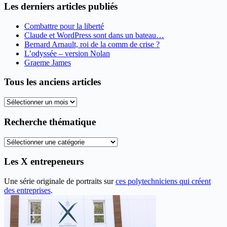
Les derniers articles publiés
Combattre pour la liberté
Claude et WordPress sont dans un bateau…
Bernard Arnault, roi de la comm de crise ?
L’odyssée – version Nolan
Graeme James
Tous les anciens articles
Tous
les
anciens
Recherche thématique
articles
Recherche
thématique
Les X entrepeneurs
Une série originale de portraits sur
ces polytechniciens qui créent
des entreprises
.