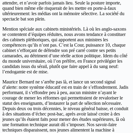
attendre, et n’avoir parfois jamais lieu. Seule la posture importe,
quand bien même elle risquerait de les mettre en porte-à-faux
ultérieurement: les médias ont la mémoire sélective. La société du
spectacle bat son plein.
Mention spéciale aux cabinets ministériels. Là où les anglo-saxons
se contentent d’équipes réduites, nous avons tendance à constituer
des cabinets pléthoriques, qui apportent aux ministres les
compétences qu’ils n’ont pas. C’est la Cour, puissance 10, chaque
cabinet s’efforçant de défendre son pré carré contre ses petits
camarades, au détriment d’une réelle action politique. Idem du côté
du monde universitaire, où l’on préfère, en France privilégier les
candidats issus du sérail, plutôt que faire appel à du sang neuf:
l’endogamie est de mise.
Maurice Bernard ne s’arrête pas là, et lance un second signal
d’alerte: notre système éducatif est en train de s’effondrement. Jadis
performant, il s’effondre peu à peu, aucun ministre n’ayant le
courage de mener les réformes qui permettraient de revaloriser le
statut des enseignants, d’instaurer la part de sélection nécessaire.
Depuis deux ou trois décennies, le niveau général baisse, et conduit
à des situations d’échec post-bac, après avoir laissé croire à des
jeunes qu’ils étaient faits pour mener des études supérieures, là où
une formation technique aurait dû s’imposer. Nos savoir-faire
techniques disparaissent, nos jeunes alimentent la machine à