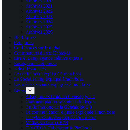
Archives 2020
Archives 2021
Archives 2022
Archives 2023
Archives 2024
Archives 2025
Archives 2026
Bio Express
Catégories
Conférences sur le digital
Contributeurs du site Kablages
Else & Bang, agence créative digitale
Enseignement et presse
Index des articles
Le confinement expliqué à mon boss
Le Social selling expliqué à mon boss
Les médias sociaux expliqués à mon boss
Livres
A Beginner’s Guide to Genealogy 2.0
Comment planter sa boîte en 50 leçons
Guide Pratique de la Généalogie 2.0
La communication digitale expliquée à mon boss
La cybersécurité expliquée à mon boss
Médias sociaux et B2B
The CEO’s Cybersecurity Playbook