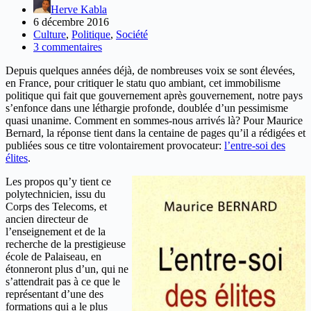
Herve Kabla
6 décembre 2016
Culture
,
Politique
,
Société
3 commentaires
Depuis quelques années déjà, de nombreuses voix se sont élevées,
en France, pour critiquer le statu quo ambiant, cet immobilisme
politique qui fait que gouvernement après gouvernement, notre pays
s’enfonce dans une léthargie profonde, doublée d’un pessimisme
quasi unanime. Comment en sommes-nous arrivés là? Pour Maurice
Bernard, la réponse tient dans la centaine de pages qu’il a rédigées et
publiées sous ce titre volontairement provocateur:
l’entre-soi des
élites
.
Les propos qu’y tient ce
polytechnicien, issu du
Corps des Telecoms, et
ancien directeur de
l’enseignement et de la
recherche de la prestigieuse
école de Palaiseau, en
étonneront plus d’un, qui ne
s’attendrait pas à ce que le
représentant d’une des
formations qui a le plus