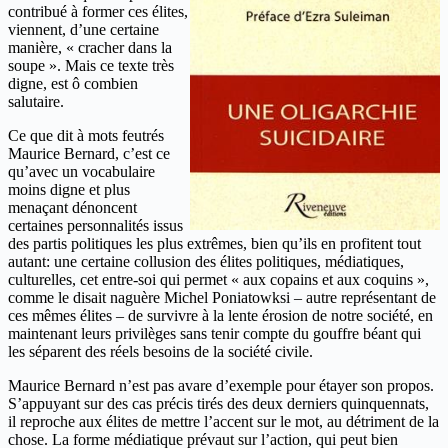
contribué à former ces élites,
viennent, d’une certaine
manière, « cracher dans la
soupe ». Mais ce texte très
digne, est ô combien
salutaire.
Ce que dit à mots feutrés
Maurice Bernard, c’est ce
qu’avec un vocabulaire
moins digne et plus
menaçant dénoncent
certaines personnalités issus
des partis politiques les plus extrêmes, bien qu’ils en profitent tout
autant: une certaine collusion des élites politiques, médiatiques,
culturelles, cet entre-soi qui permet « aux copains et aux coquins »,
comme le disait naguère Michel Poniatowksi – autre représentant de
ces mêmes élites – de survivre à la lente érosion de notre société, en
maintenant leurs privilèges sans tenir compte du gouffre béant qui
les séparent des réels besoins de la société civile.
Maurice Bernard n’est pas avare d’exemple pour étayer son propos.
S’appuyant sur des cas précis tirés des deux derniers quinquennats,
il reproche aux élites de mettre l’accent sur le mot, au détriment de la
chose. La forme médiatique prévaut sur l’action, qui peut bien