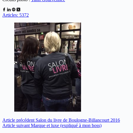
Articles: 5372
Article
précédent
Salon du livre de Boulogne-Billancourt 2016
Article
suivant
Marque et luxe (expliqué à mon boss)