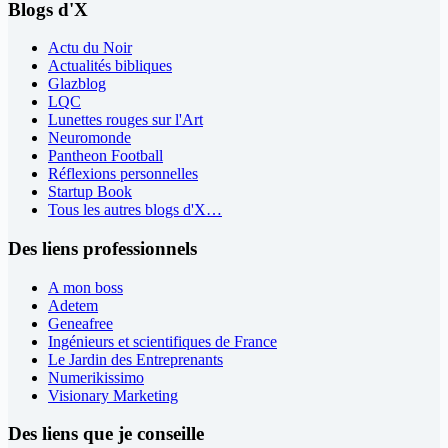
Blogs d'X
Actu du Noir
Actualités bibliques
Glazblog
LQC
Lunettes rouges sur l'Art
Neuromonde
Pantheon Football
Réflexions personnelles
Startup Book
Tous les autres blogs d'X…
Des liens professionnels
A mon boss
Adetem
Geneafree
Ingénieurs et scientifiques de France
Le Jardin des Entreprenants
Numerikissimo
Visionary Marketing
Des liens que je conseille