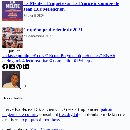
La Meute – Enquête sur La France insoumise de
Jean-Luc Mélenchon
28 avril 2026
Ce qu’on peut retenir de 2023
31 décembre 2023
Étiquettes
#
classe politique
#
crise
#
Ecole Polytechnique
#
élites
#
ENA
#
endogamie
#
lecture
#
livre
#
nomination
#
Politique
Herve Kabla
Hervé Kabla, ex-DS, ancien CTO de start-up, ancien
patron
d'agence de comm'
, consultant
très digital
et cofondateur de la série
des livres
expliqués à mon boss
.
Crédits photo :
Yann Gourvennec