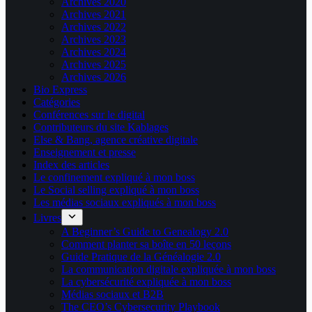
Archives 2020
Archives 2021
Archives 2022
Archives 2023
Archives 2024
Archives 2025
Archives 2026
Bio Express
Catégories
Conférences sur le digital
Contributeurs du site Kablages
Else & Bang, agence créative digitale
Enseignement et presse
Index des articles
Le confinement expliqué à mon boss
Le Social selling expliqué à mon boss
Les médias sociaux expliqués à mon boss
Livres
A Beginner’s Guide to Genealogy 2.0
Comment planter sa boîte en 50 leçons
Guide Pratique de la Généalogie 2.0
La communication digitale expliquée à mon boss
La cybersécurité expliquée à mon boss
Médias sociaux et B2B
The CEO’s Cybersecurity Playbook