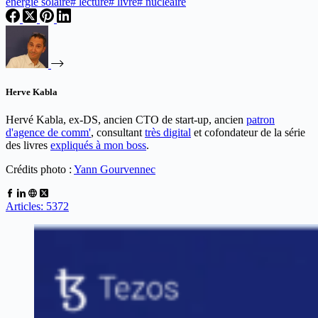
énergie solaire
#
lecture
#
livre
#
nucléaire
Herve Kabla
Hervé Kabla, ex-DS, ancien CTO de start-up, ancien
patron
d'agence de comm'
, consultant
très digital
et cofondateur de la série
des livres
expliqués à mon boss
.
Crédits photo :
Yann Gourvennec
Articles: 5372