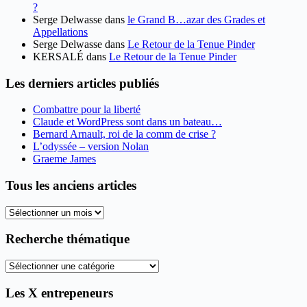
?
Serge Delwasse
dans
le Grand B…azar des Grades et
Appellations
Serge Delwasse
dans
Le Retour de la Tenue Pinder
KERSALÉ
dans
Le Retour de la Tenue Pinder
Les derniers articles publiés
Combattre pour la liberté
Claude et WordPress sont dans un bateau…
Bernard Arnault, roi de la comm de crise ?
L’odyssée – version Nolan
Graeme James
Tous les anciens articles
Tous
les
anciens
Recherche thématique
articles
Recherche
thématique
Les X entrepeneurs