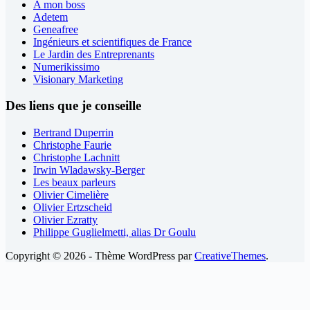
A mon boss
Adetem
Geneafree
Ingénieurs et scientifiques de France
Le Jardin des Entreprenants
Numerikissimo
Visionary Marketing
Des liens que je conseille
Bertrand Duperrin
Christophe Faurie
Christophe Lachnitt
Irwin Wladawsky-Berger
Les beaux parleurs
Olivier Cimelière
Olivier Ertzscheid
Olivier Ezratty
Philippe Guglielmetti, alias Dr Goulu
Copyright © 2026 - Thème WordPress par
CreativeThemes
.