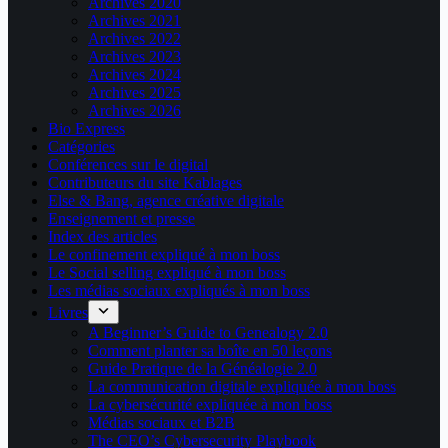
Archives 2020
Archives 2021
Archives 2022
Archives 2023
Archives 2024
Archives 2025
Archives 2026
Bio Express
Catégories
Conférences sur le digital
Contributeurs du site Kablages
Else & Bang, agence créative digitale
Enseignement et presse
Index des articles
Le confinement expliqué à mon boss
Le Social selling expliqué à mon boss
Les médias sociaux expliqués à mon boss
Livres
A Beginner’s Guide to Genealogy 2.0
Comment planter sa boîte en 50 leçons
Guide Pratique de la Généalogie 2.0
La communication digitale expliquée à mon boss
La cybersécurité expliquée à mon boss
Médias sociaux et B2B
The CEO’s Cybersecurity Playbook