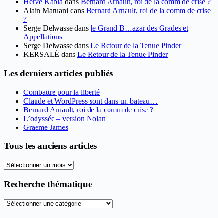
Herve Kabla
dans
Bernard Arnault, roi de la comm de crise ?
Alain Maruani
dans
Bernard Arnault, roi de la comm de crise
?
Serge Delwasse
dans
le Grand B…azar des Grades et
Appellations
Serge Delwasse
dans
Le Retour de la Tenue Pinder
KERSALÉ
dans
Le Retour de la Tenue Pinder
Les derniers articles publiés
Combattre pour la liberté
Claude et WordPress sont dans un bateau…
Bernard Arnault, roi de la comm de crise ?
L’odyssée – version Nolan
Graeme James
Tous les anciens articles
Tous
les
anciens
Recherche thématique
articles
Recherche
thématique