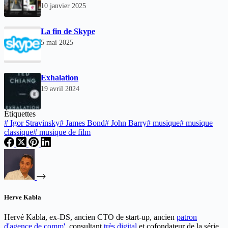
10 janvier 2025
La fin de Skype
5 mai 2025
Exhalation
19 avril 2024
Étiquettes
#
Igor Stravinsky
#
James Bond
#
John Barry
#
musique
#
musique
classique
#
musique de film
Herve Kabla
Hervé Kabla, ex-DS, ancien CTO de start-up, ancien
patron
d'agence de comm'
, consultant
très digital
et cofondateur de la série