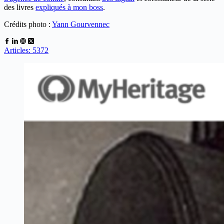
des livres
expliqués à mon boss
.
Crédits photo :
Yann Gourvennec
Articles: 5372