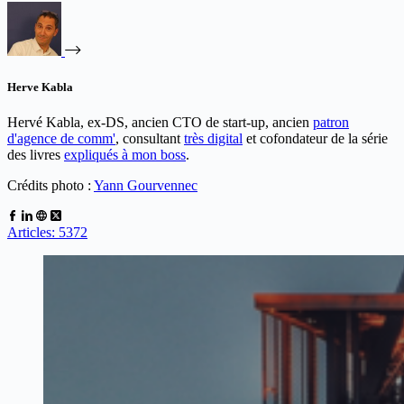
Herve Kabla
Hervé Kabla, ex-DS, ancien CTO de start-up, ancien
patron
d'agence de comm'
, consultant
très digital
et cofondateur de la série
des livres
expliqués à mon boss
.
Crédits photo :
Yann Gourvennec
Articles: 5372