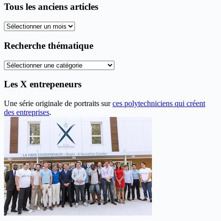
Tous les anciens articles
Tous
les
anciens
Recherche thématique
articles
Recherche
thématique
Les X entrepeneurs
Une série originale de portraits sur
ces polytechniciens qui créent
des entreprises
.