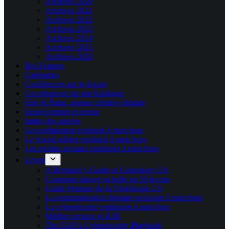
Archives 2020
Archives 2021
Archives 2022
Archives 2023
Archives 2024
Archives 2025
Archives 2026
Bio Express
Catégories
Conférences sur le digital
Contributeurs du site Kablages
Else & Bang, agence créative digitale
Enseignement et presse
Index des articles
Le confinement expliqué à mon boss
Le Social selling expliqué à mon boss
Les médias sociaux expliqués à mon boss
Livres
A Beginner’s Guide to Genealogy 2.0
Comment planter sa boîte en 50 leçons
Guide Pratique de la Généalogie 2.0
La communication digitale expliquée à mon boss
La cybersécurité expliquée à mon boss
Médias sociaux et B2B
The CEO’s Cybersecurity Playbook