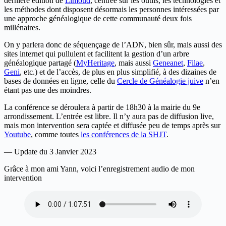
dernière édition de
Limoud
, centrée sur les outils, les technologies et
les méthodes dont disposent désormais les personnes intéressées par
une approche généalogique de cette communauté deux fois
millénaires.
On y parlera donc de séquençage de l’ADN, bien sûr, mais aussi des
sites internet qui pullulent et facilitent la gestion d’un arbre
généalogique partagé (
MyHeritage
, mais aussi
Geneanet
,
Filae
,
Geni
, etc.) et de l’accès, de plus en plus simplifié, à des dizaines de
bases de données en ligne, celle du
Cercle de Généalogie juive
n’en
étant pas une des moindres.
La conférence se déroulera à partir de 18h30 à la mairie du 9e
arrondissement. L’entrée est libre. Il n’y aura pas de diffusion live,
mais mon intervention sera captée et diffusée peu de temps après sur
Youtube
, comme toutes
les conférences de la SHJT
.
— Update du 3 Janvier 2023
Grâce à mon ami Yann, voici l’enregistrement audio de mon
intervention