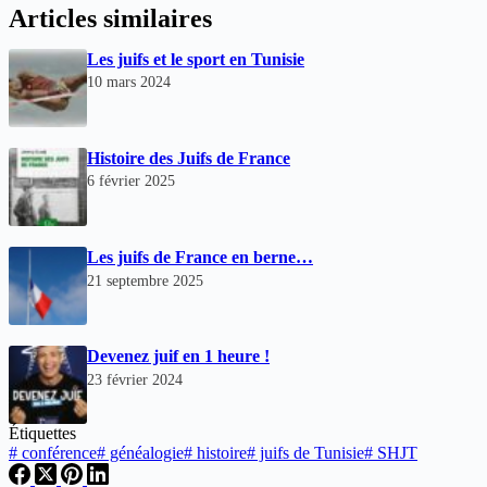
Articles similaires
Les juifs et le sport en Tunisie
10 mars 2024
Histoire des Juifs de France
6 février 2025
Les juifs de France en berne…
21 septembre 2025
Devenez juif en 1 heure !
23 février 2024
Étiquettes
#
conférence
#
généalogie
#
histoire
#
juifs de Tunisie
#
SHJT