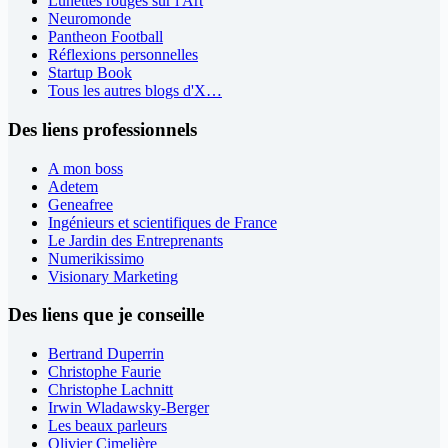
Lunettes rouges sur l'Art
Neuromonde
Pantheon Football
Réflexions personnelles
Startup Book
Tous les autres blogs d'X…
Des liens professionnels
A mon boss
Adetem
Geneafree
Ingénieurs et scientifiques de France
Le Jardin des Entreprenants
Numerikissimo
Visionary Marketing
Des liens que je conseille
Bertrand Duperrin
Christophe Faurie
Christophe Lachnitt
Irwin Wladawsky-Berger
Les beaux parleurs
Olivier Cimelière