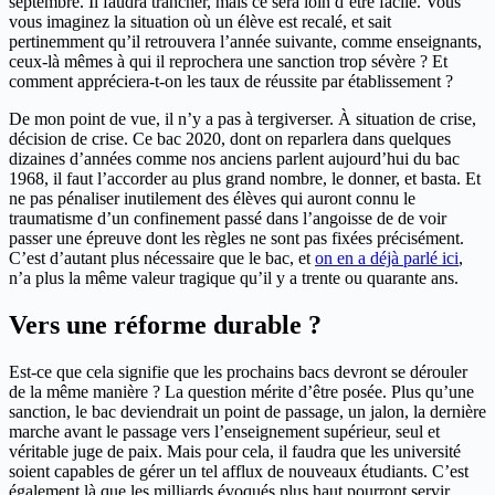
septembre. Il faudra trancher, mais ce sera loin d’être facile. Vous
vous imaginez la situation où un élève est recalé, et sait
pertinemment qu’il retrouvera l’année suivante, comme enseignants,
ceux-là mêmes à qui il reprochera une sanction trop sévère ? Et
comment appréciera-t-on les taux de réussite par établissement ?
De mon point de vue, il n’y a pas à tergiverser. À situation de crise,
décision de crise. Ce bac 2020, dont on reparlera dans quelques
dizaines d’années comme nos anciens parlent aujourd’hui du bac
1968, il faut l’accorder au plus grand nombre, le donner, et basta. Et
ne pas pénaliser inutilement des élèves qui auront connu le
traumatisme d’un confinement passé dans l’angoisse de de voir
passer une épreuve dont les règles ne sont pas fixées précisément.
C’est d’autant plus nécessaire que le bac, et
on en a déjà parlé ici
,
n’a plus la même valeur tragique qu’il y a trente ou quarante ans.
Vers une réforme durable ?
Est-ce que cela signifie que les prochains bacs devront se dérouler
de la même manière ? La question mérite d’être posée. Plus qu’une
sanction, le bac deviendrait un point de passage, un jalon, la dernière
marche avant le passage vers l’enseignement supérieur, seul et
véritable juge de paix. Mais pour cela, il faudra que les université
soient capables de gérer un tel afflux de nouveaux étudiants. C’est
également là que les milliards évoqués plus haut pourront servir.