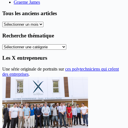
Graeme James
Tous les anciens articles
Tous
les
anciens
Recherche thématique
articles
Recherche
thématique
Les X entrepeneurs
Une série originale de portraits sur
ces polytechniciens qui créent
des entreprises
.