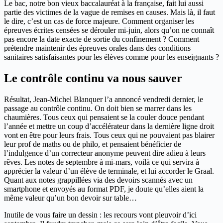
Le bac, notre bon vieux baccalauréat à la française, fait lui aussi
partie des victimes de la vague de remises en causes. Mais là, il faut
le dire, c’est un cas de force majeure. Comment organiser les
épreuves écrites censées se dérouler mi-juin, alors qu’on ne connaît
pas encore la date exacte de sortie du confinement ? Comment
prétendre maintenir des épreuves orales dans des conditions
sanitaires satisfaisantes pour les élèves comme pour les enseignants ?
Le contrôle continu va nous sauver
Résultat, Jean-Michel Blanquer l’a annoncé vendredi dernier, le
passage au contrôle continu. On doit bien se marrer dans les
chaumières. Tous ceux qui pensaient se la couler douce pendant
l’année et mettre un coup d’accélérateur dans la dernière ligne droit
vont en être pour leurs frais. Tous ceux qui ne pouvaient pas blairer
leur prof de maths ou de philo, et pensaient bénéficier de
l’indulgence d’un correcteur anonyme peuvent dire adieu à leurs
rêves. Les notes de septembre à mi-mars, voilà ce qui servira à
apprécier la valeur d’un élève de terminale, et lui accorder le Graal.
Quant aux notes grappillées via des devoirs scannés avec un
smartphone et envoyés au format PDF, je doute qu’elles aient la
même valeur qu’un bon devoir sur table…
Inutile de vous faire un dessin : les recours vont pleuvoir d’ici