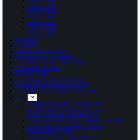
Archives 2020
Archives 2021
Archives 2022
Archives 2023
Archives 2024
Archives 2025
Archives 2026
Bio Express
Catégories
Conférences sur le digital
Contributeurs du site Kablages
Else & Bang, agence créative digitale
Enseignement et presse
Index des articles
Le confinement expliqué à mon boss
Le Social selling expliqué à mon boss
Les médias sociaux expliqués à mon boss
Livres
A Beginner’s Guide to Genealogy 2.0
Comment planter sa boîte en 50 leçons
Guide Pratique de la Généalogie 2.0
La communication digitale expliquée à mon boss
La cybersécurité expliquée à mon boss
Médias sociaux et B2B
The CEO’s Cybersecurity Playbook