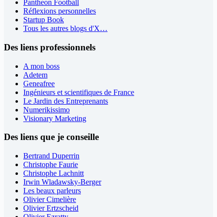
Pantheon Football
Réflexions personnelles
Startup Book
Tous les autres blogs d'X…
Des liens professionnels
A mon boss
Adetem
Geneafree
Ingénieurs et scientifiques de France
Le Jardin des Entreprenants
Numerikissimo
Visionary Marketing
Des liens que je conseille
Bertrand Duperrin
Christophe Faurie
Christophe Lachnitt
Irwin Wladawsky-Berger
Les beaux parleurs
Olivier Cimelière
Olivier Ertzscheid
Olivier Ezratty