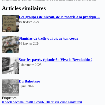
Articles similaires
Les groupes de niveau, de la théorie à la pratique…
19 février 2024
Stanislas de trèfle qui pique ton coeur
18 janvier 2024
Sous les pavés, épisode 6 : Viva la Revolución !
2 décembre 2025
Du Bahutage
5 juin 2026
Étiquettes
#
bac
#
baccalauréat
#
Covid-19
#
crise
#
crise sanitaire
#