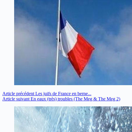
Article
précédent
Les juifs de France en berne...
Article
suivant
En eaux (très) troubles (The Meg & The Meg 2)