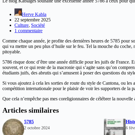
Le blog Kablages souhaite une excellente année 5786 à ceux pour qui
Herve Kabla
22 septembre 2025
Culture
,
Société
1 commentaire
Comme chaque année, je profite des dernières heures de 5785 pour so
qui va mettre un peu plus d’huile sur le feu. Tel la mouche du coche, 
pitoyable.
5786 risque donc d’être une année difficile pour les juifs de France. E
souvent, et ce qui reste de la macronie qui s’agite sans qu’on compren
étudiants juifs, des abrutis qui s’amusent à poser des questions du styl
Si vous ajoutez à cela les sorties de route du style de Cantona, ou les 
compétition internationale pour le plaisir de voir les supporters de la
Que cela n’empêche pas mes coreligionnaires de célébrer la nouvelle 
Articles similaires
5785
Hist
2 octobre 2024
6 fév