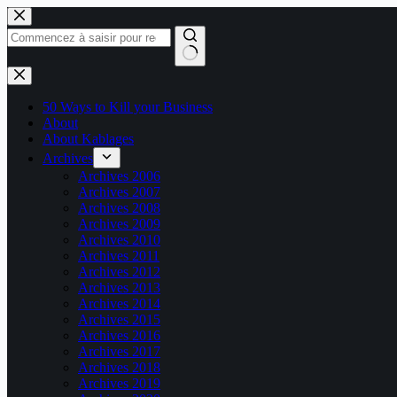
Passer
au
contenu
Aucun
résultat
50 Ways to Kill your Business
About
About Kablages
Archives
Archives 2006
Archives 2007
Archives 2008
Archives 2009
Archives 2010
Archives 2011
Archives 2012
Archives 2013
Archives 2014
Archives 2015
Archives 2016
Archives 2017
Archives 2018
Archives 2019