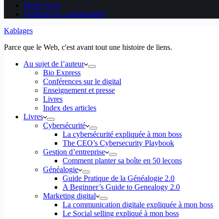
Media Aces
Politique de confidentialité
Kablages
Parce que le Web, c'est avant tout une histoire de liens.
Au sujet de l’auteur
Bio Express
Conférences sur le digital
Enseignement et presse
Livres
Index des articles
Livres
Cybersécurité
La cybersécurité expliquée à mon boss
The CEO’s Cybersecurity Playbook
Gestion d’entreprise
Comment planter sa boîte en 50 leçons
Généalogie
Guide Pratique de la Généalogie 2.0
A Beginner’s Guide to Genealogy 2.0
Marketing digital
La communication digitale expliquée à mon boss
Le Social selling expliqué à mon boss