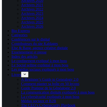
Archives 2020
Archives 2021
Archives 2022
Archives 2023
Archives 2024
Archives 2025
Archives 2026
Bio Express
Catégories
Conférences sur le digital
Contributeurs du site Kablages
Else & Bang, agence créative digitale
Enseignement et presse
Index des articles
Le confinement expliqué à mon boss
Le Social selling expliqué à mon boss
Les médias sociaux expliqués à mon boss
Livres
A Beginner’s Guide to Genealogy 2.0
Comment planter sa boîte en 50 leçons
Guide Pratique de la Généalogie 2.0
La communication digitale expliquée à mon boss
La cybersécurité expliquée à mon boss
Médias sociaux et B2B
The CEO’s Cybersecurity Playbook