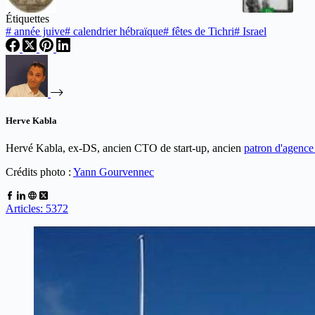
Étiquettes
#
année juive
#
calendrier hébraïque
#
fêtes de Tichri
#
Israel
Herve Kabla
Hervé Kabla, ex-DS, ancien CTO de start-up, ancien
patron d'agenc
Crédits photo :
Yann Gourvennec
Articles: 5372