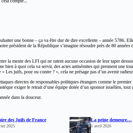
 cela compte...
uhaiter une bonne – ça va être dur de dire excellente – année 5786. 
notre président de la République s’imagine résoudre près de 80 années d
ntre la meute des LFI qui ne ratent aucune occasion de leur taper dessus, 
ne bien à quoi cela va servir, des actes antisémites qui prennent une t
e « Les juifs, pour ou contre ? », cela ne présage pas d’un avenir radieu
attaques directes de responsables politiques étrangers comme le premier m
 pastèque exiger le retrait d’une équipe dotée d’un sponsor israélien, t
année dans la douceur.
oire des Juifs de France
La peine demeure…
rier 2025
1 avril 2026