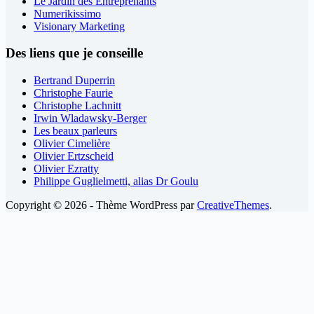
Le Jardin des Entreprenants
Numerikissimo
Visionary Marketing
Des liens que je conseille
Bertrand Duperrin
Christophe Faurie
Christophe Lachnitt
Irwin Wladawsky-Berger
Les beaux parleurs
Olivier Cimelière
Olivier Ertzscheid
Olivier Ezratty
Philippe Guglielmetti, alias Dr Goulu
Copyright © 2026 - Thème WordPress par
CreativeThemes
.