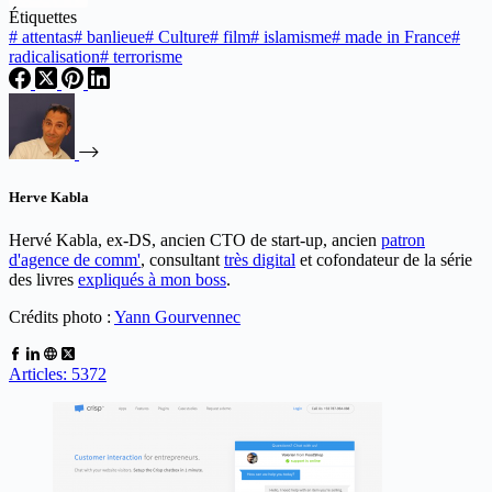
Étiquettes
#
attentas
#
banlieue
#
Culture
#
film
#
islamisme
#
made in France
#
radicalisation
#
terrorisme
Herve Kabla
Hervé Kabla, ex-DS, ancien CTO de start-up, ancien
patron
d'agence de comm'
, consultant
très digital
et cofondateur de la série
des livres
expliqués à mon boss
.
Crédits photo :
Yann Gourvennec
Articles: 5372