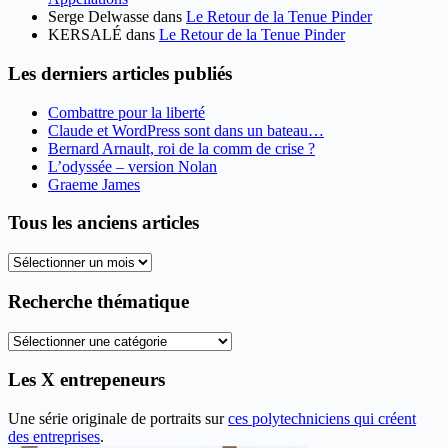
Serge Delwasse
dans
Le Retour de la Tenue Pinder
KERSALÉ
dans
Le Retour de la Tenue Pinder
Les derniers articles publiés
Combattre pour la liberté
Claude et WordPress sont dans un bateau…
Bernard Arnault, roi de la comm de crise ?
L’odyssée – version Nolan
Graeme James
Tous les anciens articles
Tous
les
anciens
Recherche thématique
articles
Recherche
thématique
Les X entrepeneurs
Une série originale de portraits sur
ces polytechniciens qui créent
des entreprises
.