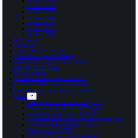
Archives 2020
Archives 2021
Archives 2022
Archives 2023
Archives 2024
Archives 2025
Archives 2026
Bio Express
Catégories
Conférences sur le digital
Contributeurs du site Kablages
Else & Bang, agence créative digitale
Enseignement et presse
Index des articles
Le confinement expliqué à mon boss
Le Social selling expliqué à mon boss
Les médias sociaux expliqués à mon boss
Livres
A Beginner’s Guide to Genealogy 2.0
Comment planter sa boîte en 50 leçons
Guide Pratique de la Généalogie 2.0
La communication digitale expliquée à mon boss
La cybersécurité expliquée à mon boss
Médias sociaux et B2B
The CEO’s Cybersecurity Playbook