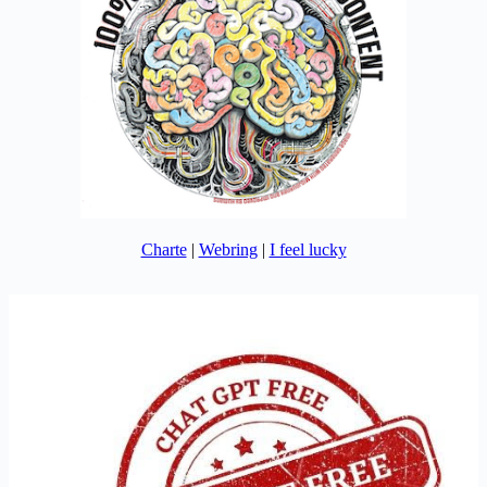
Charte
|
Webring
|
I feel lucky