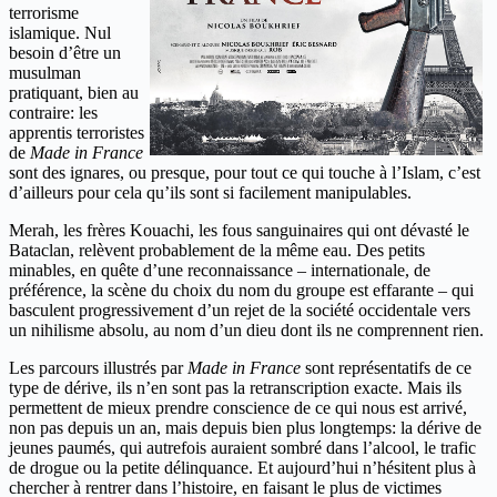
terrorisme
islamique. Nul
besoin d’être un
musulman
pratiquant, bien au
contraire: les
apprentis terroristes
de
Made in France
sont des ignares, ou presque, pour tout ce qui touche à l’Islam, c’est
d’ailleurs pour cela qu’ils sont si facilement manipulables.
Merah, les frères Kouachi, les fous sanguinaires qui ont dévasté le
Bataclan, relèvent probablement de la même eau. Des petits
minables, en quête d’une reconnaissance – internationale, de
préférence, la scène du choix du nom du groupe est effarante – qui
basculent progressivement d’un rejet de la société occidentale vers
un nihilisme absolu, au nom d’un dieu dont ils ne comprennent rien.
Les parcours illustrés par
Made in France
sont représentatifs de ce
type de dérive, ils n’en sont pas la retranscription exacte. Mais ils
permettent de mieux prendre conscience de ce qui nous est arrivé,
non pas depuis un an, mais depuis bien plus longtemps: la dérive de
jeunes paumés, qui autrefois auraient sombré dans l’alcool, le trafic
de drogue ou la petite délinquance. Et aujourd’hui n’hésitent plus à
chercher à rentrer dans l’histoire, en faisant le plus de victimes