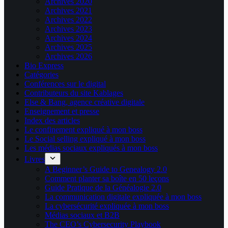
Archives 2020
Archives 2021
Archives 2022
Archives 2023
Archives 2024
Archives 2025
Archives 2026
Bio Express
Catégories
Conférences sur le digital
Contributeurs du site Kablages
Else & Bang, agence créative digitale
Enseignement et presse
Index des articles
Le confinement expliqué à mon boss
Le Social selling expliqué à mon boss
Les médias sociaux expliqués à mon boss
Livres
A Beginner’s Guide to Genealogy 2.0
Comment planter sa boîte en 50 leçons
Guide Pratique de la Généalogie 2.0
La communication digitale expliquée à mon boss
La cybersécurité expliquée à mon boss
Médias sociaux et B2B
The CEO’s Cybersecurity Playbook