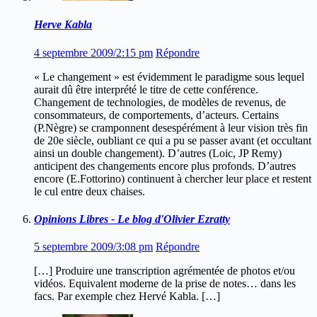
Herve Kabla
4 septembre 2009/2:15 pm
Répondre
« Le changement » est évidemment le paradigme sous lequel
aurait dû être interprété le titre de cette conférence.
Changement de technologies, de modèles de revenus, de
consommateurs, de comportements, d’acteurs. Certains
(P.Nègre) se cramponnent desespérément à leur vision très fin
de 20e siècle, oubliant ce qui a pu se passer avant (et occultant
ainsi un double changement). D’autres (Loic, JP Remy)
anticipent des changements encore plus profonds. D’autres
encore (E.Fottorino) continuent à chercher leur place et restent
le cul entre deux chaises.
Opinions Libres - Le blog d'Olivier Ezratty
5 septembre 2009/3:08 pm
Répondre
[…] Produire une transcription agrémentée de photos et/ou
vidéos. Equivalent moderne de la prise de notes… dans les
facs. Par exemple chez Hervé Kabla. […]