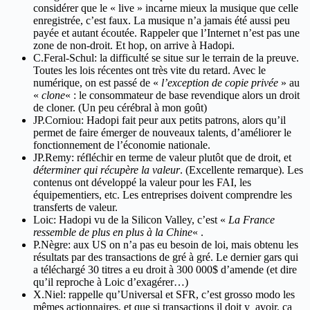
considérer que le « live » incarne mieux la musique que celle
enregistrée, c’est faux. La musique n’a jamais été aussi peu
payée et autant écoutée. Rappeler que l’Internet n’est pas une
zone de non-droit. Et hop, on arrive à Hadopi.
C.Feral-Schul: la difficulté se situe sur le terrain de la preuve.
Toutes les lois récentes ont très vite du retard. Avec le
numérique, on est passé de «
l’exception de copie privée
» au
«
clone
« : le consommateur de base revendique alors un droit
de cloner. (Un peu cérébral à mon goût)
JP.Corniou: Hadopi fait peur aux petits patrons, alors qu’il
permet de faire émerger de nouveaux talents, d’améliorer le
fonctionnement de l’économie nationale.
JP.Remy: réfléchir en terme de valeur plutôt que de droit, et
déterminer qui récupère la valeur
. (Excellente remarque). Les
contenus ont développé la valeur pour les FAI, les
équipementiers, etc. Les entreprises doivent comprendre les
transferts de valeur.
Loic: Hadopi vu de la Silicon Valley, c’est «
La France
ressemble de plus en plus à la Chine
« .
P.Nègre: aux US on n’a pas eu besoin de loi, mais obtenu les
résultats par des transactions de gré à gré. Le dernier gars qui
a téléchargé 30 titres a eu droit à 300 000$ d’amende (et dire
qu’il reproche à Loic d’exagérer…)
X.Niel: rappelle qu’Universal et SFR, c’est grosso modo les
mêmes actionnaires, et que si transactions il doit y avoir, ca