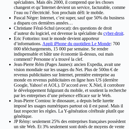
spécialistes. Mais dès 2000, il comprend que les choses
changent et qu’Internet devient un service, facturable, comme
l’eau ou l’électricité. Son prochain défi: le mobile.
Pascal Nègre: Internet, c’est super, sauf que 50% du business
a disparu ces dernières années…
Christiane Féral-Schul (avocat): des questions de droit
d’auteur du logiciel, est devenue la spécialiste du
cyber-droit
.
Eric Fottorino: tout le monde devient apporteur
d’informations.
Appli iPhone du quotidien Le Monde
: 700
000 téléchargements, 15 000 par semaine. Se rendre
indispensable et bâtir une économie là-dessus, oui mais
comment? Personne n’a trouvé la clef.
Jean-Pierre Rém (Pages Jaunes): ancien Expedia, avait une
vision mondiale sur les usages du Net. Plus de 500m € de
revenus publicitaires sur Internet, première entreprise au
monde en revenus publicitaires en ligne hors US (derrière
Google, Yahoo! et AOL). D’accord avec X.Niel, il corrobore
le développement fulgurant du mobile, et soutient la recherche
par les entreprises d’une présence efficace sur le Web.
Jean-Pierre Corniou: le dinosaure, a depuis belle lurette
imposé les usages numériques partout où il est passé. Mais il
faut respecter les règles. La Y-génération cérébrale plutôt que
génétique.
JP Rémy: seulement 25% des entreprises françaises possèdent
un site Web. Et 3% seulement sont dotés de moyens de vente