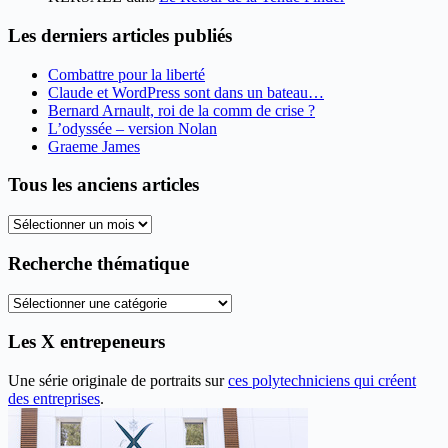
Les derniers articles publiés
Combattre pour la liberté
Claude et WordPress sont dans un bateau…
Bernard Arnault, roi de la comm de crise ?
L’odyssée – version Nolan
Graeme James
Tous les anciens articles
Tous
les
anciens
Recherche thématique
articles
Recherche
thématique
Les X entrepeneurs
Une série originale de portraits sur
ces polytechniciens qui créent
des entreprises
.