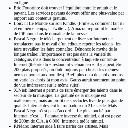
en ligne…
Eric Fottorino: doit trouver l’équilibre entre le gratuit et le
payant. Les services payants doivent offrir une plus-value par
rapport aux contenus gratuits.
Loic: lit Le Monde sur son Kindle. (Frimeur, comment fait-il?
et en même temps, il Twitte…). Amazon reproduit le modèle
de l’iPhone dans le domaine de la presse.
Pascal Nègre: le téléchargement de livre sur Internet ne
remplacera pas le travail d’un éditeur: repérer les talents, les
faire travailler, les faire connaître. Dénonce le mythe de la
longue traîne: l’importance n’est pas dans la variété du
catalogue, mais dans la concentration à laquelle contribue
Internet (théorie du « restaurant vietnamien »: il y a peut-être
200 plats proposés, on finit toujours par choisir les mêmes:
nems et poulet aux nouilles). Bref, plus on a de choix, moins
on varie les choix (à mon avis, Gauss aurait surement un point
de vue intéressant sur le même sujet).
X.Niel: Internet a permis de faire émerger des talents dans le
secteur de la musique. La gratuité de la musique est
malheureuse, mais au profit de spectacles live de plus grande
qualité. Internet devient le troubadour du 21e siècle. Mais
Pascal Nègre n’est pas d’accord… Le plus touché par
Internet, c’est … l’annuaire inversé du minitel, qui est passé
de 200m de C.A. à 0,00€. Internet a tué le minitel.
P.Nègre: Internet aide à faire parler des artistes. Mais