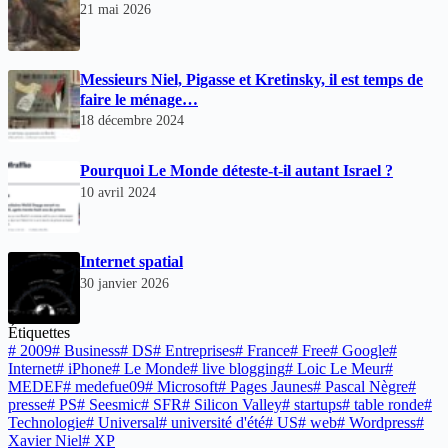
21 mai 2026
Messieurs Niel, Pigasse et Kretinsky, il est temps de
faire le ménage…
18 décembre 2024
Pourquoi Le Monde déteste-t-il autant Israel ?
10 avril 2024
Internet spatial
30 janvier 2026
Étiquettes
#
2009
#
Business
#
DS
#
Entreprises
#
France
#
Free
#
Google
#
Internet
#
iPhone
#
Le Monde
#
live blogging
#
Loic Le Meur
#
MEDEF
#
medefue09
#
Microsoft
#
Pages Jaunes
#
Pascal Nègre
#
presse
#
PS
#
Seesmic
#
SFR
#
Silicon Valley
#
startups
#
table ronde
#
Technologie
#
Universal
#
université d'été
#
US
#
web
#
Wordpress
#
Xavier Niel
#
XP