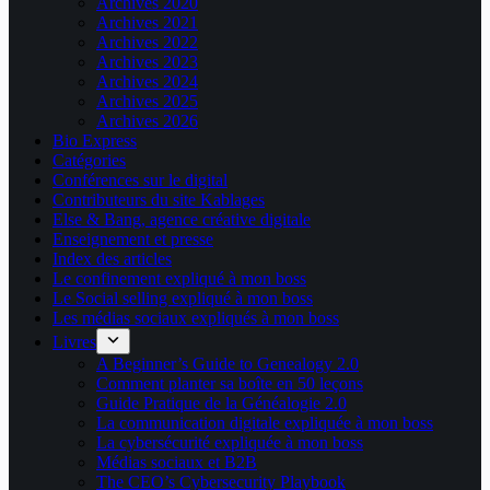
Archives 2020
Archives 2021
Archives 2022
Archives 2023
Archives 2024
Archives 2025
Archives 2026
Bio Express
Catégories
Conférences sur le digital
Contributeurs du site Kablages
Else & Bang, agence créative digitale
Enseignement et presse
Index des articles
Le confinement expliqué à mon boss
Le Social selling expliqué à mon boss
Les médias sociaux expliqués à mon boss
Livres
A Beginner’s Guide to Genealogy 2.0
Comment planter sa boîte en 50 leçons
Guide Pratique de la Généalogie 2.0
La communication digitale expliquée à mon boss
La cybersécurité expliquée à mon boss
Médias sociaux et B2B
The CEO’s Cybersecurity Playbook