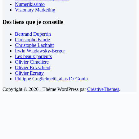
Numerikissimo
Visionary Marketing
Des liens que je conseille
Bertrand Duperrin
Christophe Faurie
Christophe Lachnitt
Irwin Wladawsky-Berger
Les beaux parleurs
Olivier Cimelière
Olivier Ertzscheid
Olivier Ezratty
Philippe Guglielmetti, alias Dr Goulu
Copyright © 2026 - Thème WordPress par
CreativeThemes
.