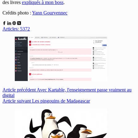
des livres
expliqués à mon boss
.
Crédits photo :
Yann Gourvennec
Articles: 5372
Article
précédent
Avec Kartable, l'enseignement passe vraiment au
digital
Article
suivant
Les pingouins de Madagascar