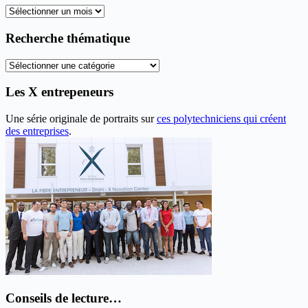
Tous
les
anciens
Recherche thématique
articles
Recherche
thématique
Les X entrepeneurs
Une série originale de portraits sur
ces polytechniciens qui créent
des entreprises
.
Conseils de lecture…