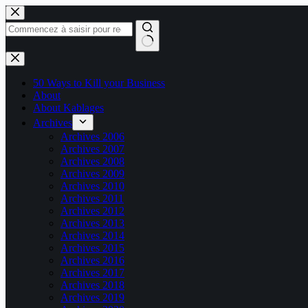
Passer
au
contenu
Aucun
résultat
50 Ways to Kill your Business
About
About Kablages
Archives
Archives 2006
Archives 2007
Archives 2008
Archives 2009
Archives 2010
Archives 2011
Archives 2012
Archives 2013
Archives 2014
Archives 2015
Archives 2016
Archives 2017
Archives 2018
Archives 2019