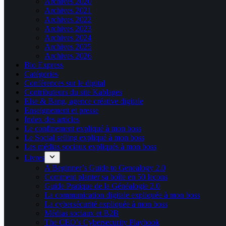
Archives 2020
Archives 2021
Archives 2022
Archives 2023
Archives 2024
Archives 2025
Archives 2026
Bio Express
Catégories
Conférences sur le digital
Contributeurs du site Kablages
Else & Bang, agence créative digitale
Enseignement et presse
Index des articles
Le confinement expliqué à mon boss
Le Social selling expliqué à mon boss
Les médias sociaux expliqués à mon boss
Livres
A Beginner’s Guide to Genealogy 2.0
Comment planter sa boîte en 50 leçons
Guide Pratique de la Généalogie 2.0
La communication digitale expliquée à mon boss
La cybersécurité expliquée à mon boss
Médias sociaux et B2B
The CEO’s Cybersecurity Playbook