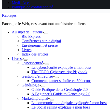
Media Aces
Politique de confidentialité
Kablages
Parce que le Web, c'est avant tout une histoire de liens.
Au sujet de l’auteur
Bio Express
Conférences sur le digital
Enseignement et presse
Livres
Index des articles
Livres
Cybersécurité
La cybersécurité expliquée à mon boss
The CEO’s Cybersecurity Playbook
Gestion d’entreprise
Comment planter sa boîte en 50 leçons
Généalogie
Guide Pratique de la Généalogie 2.0
A Beginner’s Guide to Genealogy 2.0
Marketing digital
La communication digitale expliquée à mon boss
Le Social selling expliqué à mon boss