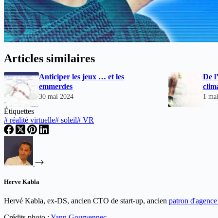
Articles similaires
Anticiper les jeux … et les
De l
emmerdes
clim
30 mai 2024
1 ma
Étiquettes
#
réalité virtuelle
#
soleil
#
VR
Herve Kabla
Hervé Kabla, ex-DS, ancien CTO de start-up, ancien
patron d'agenc
Crédits photo :
Yann Gourvennec