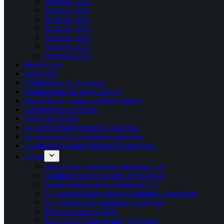
Archives 2020
Archives 2021
Archives 2022
Archives 2023
Archives 2024
Archives 2025
Archives 2026
Bio Express
Catégories
Conférences sur le digital
Contributeurs du site Kablages
Else & Bang, agence créative digitale
Enseignement et presse
Index des articles
Le confinement expliqué à mon boss
Le Social selling expliqué à mon boss
Les médias sociaux expliqués à mon boss
Livres
A Beginner’s Guide to Genealogy 2.0
Comment planter sa boîte en 50 leçons
Guide Pratique de la Généalogie 2.0
La communication digitale expliquée à mon boss
La cybersécurité expliquée à mon boss
Médias sociaux et B2B
The CEO’s Cybersecurity Playbook