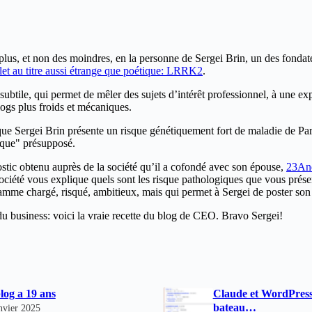
plus, et non des moindres, en la personne de Sergei Brin, un des fon
let au titre aussi étrange que poétique: LRRK2
.
 subtile, qui permet de mêler des sujets d’intérêt professionnel, à une ex
logs plus froids et mécaniques.
 que Sergei Brin présente un risque génétiquement fort de maladie de Par
isque" présupposé.
stic obtenu auprès de la société qu’il a cofondé avec son épouse,
23And
ociété vous explique quels sont les risque pathologiques que vous présen
mme chargé, risqué, ambitieux, mais qui permet à Sergei de poster son 
du business: voici la vraie recette du blog de CEO. Bravo Sergei!
log a 19 ans
Claude et WordPress
bateau…
nvier 2025