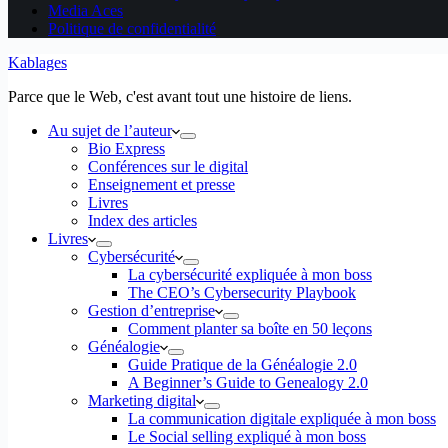
Media Aces
Politique de confidentialité
Kablages
Parce que le Web, c'est avant tout une histoire de liens.
Au sujet de l’auteur
Bio Express
Conférences sur le digital
Enseignement et presse
Livres
Index des articles
Livres
Cybersécurité
La cybersécurité expliquée à mon boss
The CEO’s Cybersecurity Playbook
Gestion d’entreprise
Comment planter sa boîte en 50 leçons
Généalogie
Guide Pratique de la Généalogie 2.0
A Beginner’s Guide to Genealogy 2.0
Marketing digital
La communication digitale expliquée à mon boss
Le Social selling expliqué à mon boss