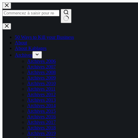
Passer
au
contenu
Aucun
résultat
50 Ways to Kill your Business
About
About Kablages
Archives
Archives 2006
Archives 2007
Archives 2008
Archives 2009
Archives 2010
Archives 2011
Archives 2012
Archives 2013
Archives 2014
Archives 2015
Archives 2016
Archives 2017
Archives 2018
Archives 2019