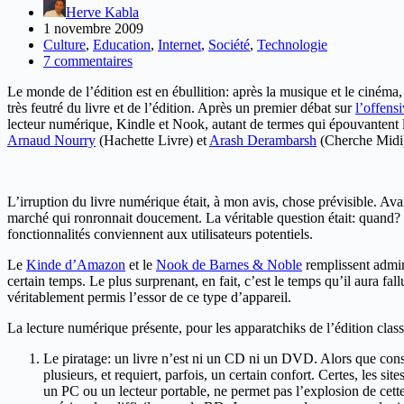
Herve Kabla
1 novembre 2009
Culture
,
Education
,
Internet
,
Société
,
Technologie
7 commentaires
Le monde de l’édition est en ébullition: après la musique et le cinéma,
très feutré du livre et de l’édition. Après un premier débat sur
l’offens
lecteur numérique, Kindle et Nook, autant de termes qui épouvantent l
Arnaud Nourry
(Hachette Livre) et
Arash Derambarsh
(Cherche Midi) 
L’irruption du livre numérique était, à mon avis, chose prévisible. A
marché qui ronronnait doucement. La véritable question était: quand? I
fonctionnalités conviennent aux utilisateurs potentiels.
Le
Kinde d’Amazon
et le
Nook de Barnes & Noble
remplissent admir
certain temps. Le plus surprenant, en fait, c’est le temps qu’il aura f
véritablement permis l’essor de ce type d’appareil.
La lecture numérique présente, pour les apparatchiks de l’édition classiq
Le piratage: un livre n’est ni un CD ni un DVD. Alors que conso
plusieurs, et requiert, parfois, un certain confort. Certes, les 
un PC ou un lecteur portable, ne permet pas l’explosion de cette