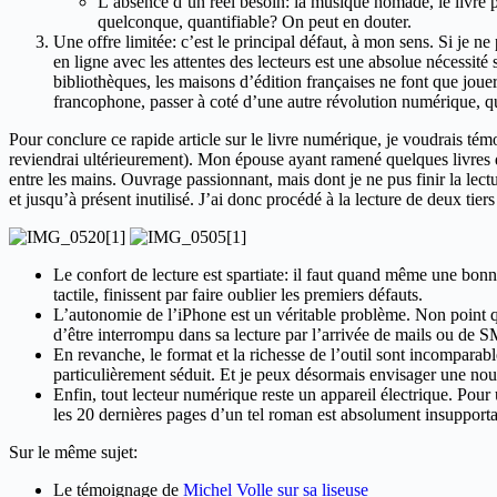
L’absence d’un réel besoin: la musique nomade, le livre p
quelconque, quantifiable? On peut en douter.
Une offre limitée: c’est le principal défaut, à mon sens. Si je ne
en ligne avec les attentes des lecteurs est une absolue nécessité
bibliothèques, les maisons d’édition françaises ne font que jouer
francophone, passer à coté d’une autre révolution numérique, 
Pour conclure ce rapide article sur le livre numérique, je voudrais t
reviendrai ultérieurement). Mon épouse ayant ramené quelques livres 
entre les mains. Ouvrage passionnant, mais dont je ne pus finir la lect
et jusqu’à présent inutilisé. J’ai donc procédé à la lecture de deux tie
Le confort de lecture est spartiate: il faut quand même une bonn
tactile, finissent par faire oublier les premiers défauts.
L’autonomie de l’iPhone est un véritable problème. Non point que
d’être interrompu dans sa lecture par l’arrivée de mails ou de S
En revanche, le format et la richesse de l’outil sont incomparable
particulièrement séduit. Et je peux désormais envisager une nou
Enfin, tout lecteur numérique reste un appareil électrique. Pour
les 20 dernières pages d’un tel roman est absolument insupporta
Sur le même sujet:
Le témoignage de
Michel Volle sur sa liseuse