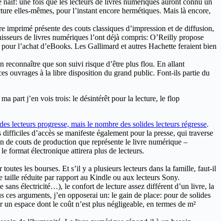
re naïf: une fois que les lecteurs de livres numériques auront connu un
ture elles-mêmes, pour l’instant encore hermétiques. Mais là encore,
re imprimé présente des couts classiques d’impression et de diffusion,
isseurs de livres numériques l’ont déjà compris: O’Reilly propose
 pour l’achat d’eBooks. Les Gallimard et autres Hachette feraient bien
ien reconnaître que son suivi risque d’être plus flou. En allant
es ouvrages à la libre disposition du grand public. Font-ils partie du
part j’en vois trois: le désintérêt pour la lecture, le flop
es lecteurs progresse, mais le nombre des solides lecteurs régresse
.
s difficiles d’accès se manifeste également pour la presse, qui traverse
on de couts de production que représente le livre numérique –
le format électronique attirera plus de lecteurs.
utes les bourses. Et s’il y a plusieurs lecteurs dans la famille, faut-il
taille réduite par rapport au Kindle ou aux lecteurs Sony.
sans électricité…), le confort de lecture assez différent d’un livre, la
ous ces arguments, j’en opposerai un: le gain de place: pour de solides
un espace dont le coût n’est plus négligeable, en termes de m²