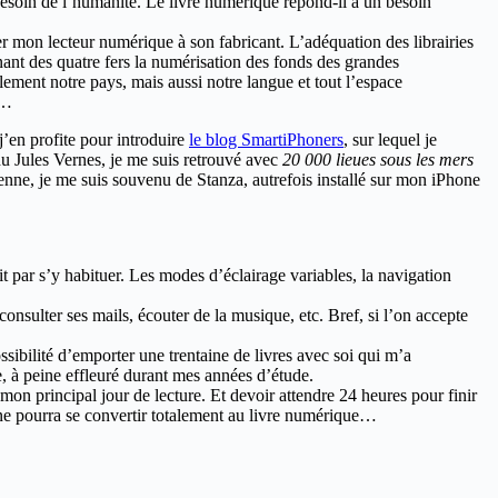
 besoin de l’humanité. Le livre numérique répond-il à un besoin
oyer mon lecteur numérique à son fabricant. L’adéquation des librairies
inant des quatre fers la numérisation des fonds des grandes
ulement notre pays, mais aussi notre langue et tout l’espace
s…
j’en profite pour introduire
le blog SmartiPhoners
, sur lequel je
u Jules Vernes, je me suis retrouvé avec
20 000 lieues sous les mers
tienne, je me suis souvenu de Stanza, autrefois installé sur mon iPhone
t par s’y habituer. Les modes d’éclairage variables, la navigation
nsulter ses mails, écouter de la musique, etc. Bref, si l’on accepte
ossibilité d’emporter une trentaine de livres avec soi qui m’a
, à peine effleuré durant mes années d’étude.
mon principal jour de lecture. Et devoir attendre 24 heures pour finir
 ne pourra se convertir totalement au livre numérique…