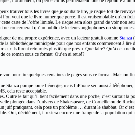
apier, l’ordinateur, on percé car ils permettaient tous de répondre à un
 peux trouver tous les livres que je souhaite lire, je risque fort de renv
 si l’on veut que le livre numérique perce. Il est vraisemblable qu’en fre
 cette carte de l’offre limitée. Le risque sera alors grand de voir non se
qui ne concernerait qu’un public de lecteurs anglophones ou sinophone
émoigner de ma propre expérience, avec un lecteur gratuit comme
Stanza
(
de la bibliothèque municipale pour que nos enfants commencent à lire d
ure car ils furent retournés plus tôt que prévu. Que faire? Qu’à cela ne 
rs de ce roman sous ce format. Qu’en ai retiré?
e vue pour lire quelques centaines de pages sous ce format. Mais on fini
 Stanza pompe toute l’énergie, mais l’iPhone sert aussi à téléphoner, co
MS, cela reste acceptable.
s. Outre le fait qu’il tient facilement dans une poche, c’est surtout la p
velle plongée dans l’univers de Shakespeare, de Corneille ou de Racine
 un juif pratiquant, cela pose un problème … durant le shabbat. Or c’est 
ble. Oui, décidément, il restera encore une frange de la population qui