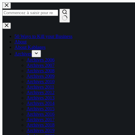
Passer
au
contenu
Aucun
résultat
50 Ways to Kill your Business
About
About Kablages
Archives
Archives 2006
Archives 2007
Archives 2008
Archives 2009
Archives 2010
Archives 2011
Archives 2012
Archives 2013
Archives 2014
Archives 2015
Archives 2016
Archives 2017
Archives 2018
Archives 2019