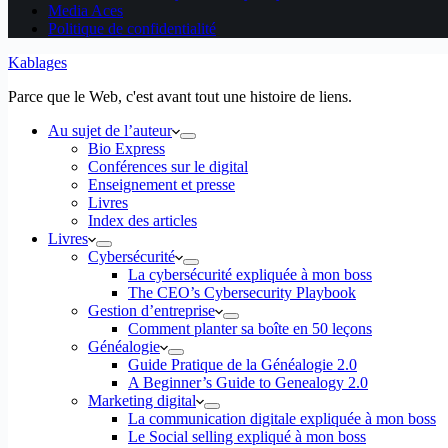
Media Aces
Politique de confidentialité
Kablages
Parce que le Web, c'est avant tout une histoire de liens.
Au sujet de l’auteur
Bio Express
Conférences sur le digital
Enseignement et presse
Livres
Index des articles
Livres
Cybersécurité
La cybersécurité expliquée à mon boss
The CEO’s Cybersecurity Playbook
Gestion d’entreprise
Comment planter sa boîte en 50 leçons
Généalogie
Guide Pratique de la Généalogie 2.0
A Beginner’s Guide to Genealogy 2.0
Marketing digital
La communication digitale expliquée à mon boss
Le Social selling expliqué à mon boss