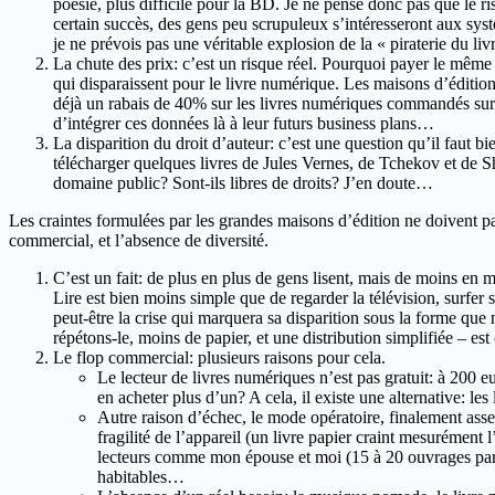
poésie, plus difficile pour la BD. Je ne pense donc pas que le ri
certain succès, des gens peu scrupuleux s’intéresseront aux sys
je ne prévois pas une véritable explosion de la « piraterie du li
La chute des prix: c’est un risque réel. Pourquoi payer le même
qui disparaissent pour le livre numérique. Les maisons d’éditi
déjà un rabais de 40% sur les livres numériques commandés sur s
d’intégrer ces données là à leur futurs business plans…
La disparition du droit d’auteur: c’est une question qu’il faut bie
télécharger quelques livres de Jules Vernes, de Tchekov et de 
domaine public? Sont-ils libres de droits? J’en doute…
Les craintes formulées par les grandes maisons d’édition ne doivent pas
commercial, et l’absence de diversité.
C’est un fait: de plus en plus de gens lisent, mais de moins en 
Lire est bien moins simple que de regarder la télévision, surfer 
peut-être la crise qui marquera sa disparition sous la forme qu
répétons-le, moins de papier, et une distribution simplifiée – est
Le flop commercial: plusieurs raisons pour cela.
Le lecteur de livres numériques n’est pas gratuit: à 200 eu
en acheter plus d’un? A cela, il existe une alternative: le
Autre raison d’échec, le mode opératoire, finalement assez 
fragilité de l’appareil (un livre papier craint mesurément 
lecteurs comme mon épouse et moi (15 à 20 ouvrages par 
habitables…