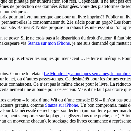
sque de piratage par numérisation soit réel. Cependant, il ne faut pas êt
tèmes de protection des données échangées, voire des plateformes de lec
vre numérique ».
 prix pour un livre numérique que pour un livre imprimé? Publier un liv
on prennent-elles le consommateur du 21e siècle pour un gogo? Les fourn
on site. Barnes & Noble propose un rabais très intéressant si l’on opte
n se poser. Si je ne crois pas à la disparition du droit d’auteur, il faut b
Shakespeare via
Stanza sur mon iPhone
, je me suis demandé qui mettait c
 non plus effacer les risques qui menacent … le livre numérique. Pour ma 
moins. Comme le relatait
Le Monde il y a quelques semaines, le nombre d
sur le net, ou d’autres passes-temps. Ce désintérêt pour les formes écrite
e nous connaissons. Ce n’est pas la même chose pour le livre. La réducti
 certainement une aubaine pour ce secteur. Mais il ne faut pas croire que 
ros environ – le prix d’une Wii ou d’une console DSi – il n’est pas pour to
s lecteurs gratuits, comme
Stanza sur iPhone
. Un bon compromis, mais de 
lourd: la nécessité de recharger son lecteur (un bon livre papier marche 
l’eau, peut s’emporter sur la plage, se glisser dans une poche, etc.). A t
an en moyenne chacun), le stockage des livres commence à représenter 