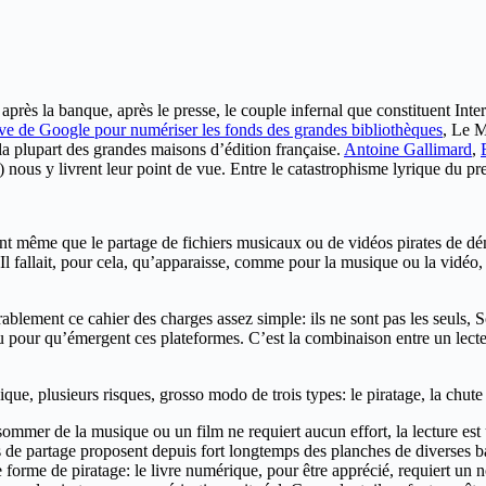
 après la banque, après le presse, le couple infernal que constituent Int
ive de Google pour numériser les fonds des grandes bibliothèques
, Le M
a plupart des grandes maisons d’édition française.
Antoine Gallimard
,
nous y livrent leur point de vue. Entre le catastrophisme lyrique du pre
vant même que le partage de fichiers musicaux ou de vidéos pirates de d
l fallait, pour cela, qu’apparaisse, comme pour la musique ou la vidéo, d
ablement ce cahier des charges assez simple: ils ne sont pas les seuls
allu pour qu’émergent ces plateformes. C’est la combinaison entre un lec
ue, plusieurs risques, grosso modo de trois types: le piratage, la chute d
mmer de la musique ou un film ne requiert aucun effort, la lecture est 
sites de partage proposent depuis fort longtemps des planches de diverses 
 forme de piratage: le livre numérique, pour être apprécié, requiert un n