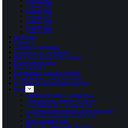
Archives 2020
Archives 2021
Archives 2022
Archives 2023
Archives 2024
Archives 2025
Archives 2026
Bio Express
Catégories
Conférences sur le digital
Contributeurs du site Kablages
Else & Bang, agence créative digitale
Enseignement et presse
Index des articles
Le confinement expliqué à mon boss
Le Social selling expliqué à mon boss
Les médias sociaux expliqués à mon boss
Livres
A Beginner’s Guide to Genealogy 2.0
Comment planter sa boîte en 50 leçons
Guide Pratique de la Généalogie 2.0
La communication digitale expliquée à mon boss
La cybersécurité expliquée à mon boss
Médias sociaux et B2B
The CEO’s Cybersecurity Playbook