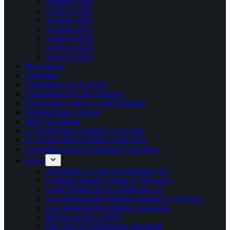
Archives 2020
Archives 2021
Archives 2022
Archives 2023
Archives 2024
Archives 2025
Archives 2026
Bio Express
Catégories
Conférences sur le digital
Contributeurs du site Kablages
Else & Bang, agence créative digitale
Enseignement et presse
Index des articles
Le confinement expliqué à mon boss
Le Social selling expliqué à mon boss
Les médias sociaux expliqués à mon boss
Livres
A Beginner’s Guide to Genealogy 2.0
Comment planter sa boîte en 50 leçons
Guide Pratique de la Généalogie 2.0
La communication digitale expliquée à mon boss
La cybersécurité expliquée à mon boss
Médias sociaux et B2B
The CEO’s Cybersecurity Playbook