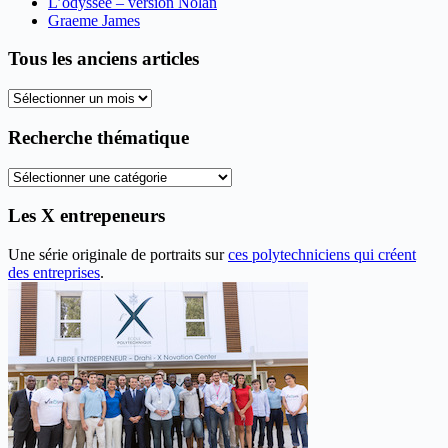
L’odyssée – version Nolan
Graeme James
Tous les anciens articles
Tous
les
anciens
Recherche thématique
articles
Recherche
thématique
Les X entrepeneurs
Une série originale de portraits sur
ces polytechniciens qui créent
des entreprises
.