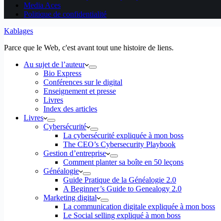
Media Aces
Politique de confidentialité
Kablages
Parce que le Web, c'est avant tout une histoire de liens.
Au sujet de l’auteur
Bio Express
Conférences sur le digital
Enseignement et presse
Livres
Index des articles
Livres
Cybersécurité
La cybersécurité expliquée à mon boss
The CEO’s Cybersecurity Playbook
Gestion d’entreprise
Comment planter sa boîte en 50 leçons
Généalogie
Guide Pratique de la Généalogie 2.0
A Beginner’s Guide to Genealogy 2.0
Marketing digital
La communication digitale expliquée à mon boss
Le Social selling expliqué à mon boss