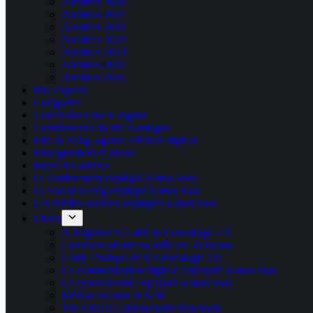
Archives 2020
Archives 2021
Archives 2022
Archives 2023
Archives 2024
Archives 2025
Archives 2026
Bio Express
Catégories
Conférences sur le digital
Contributeurs du site Kablages
Else & Bang, agence créative digitale
Enseignement et presse
Index des articles
Le confinement expliqué à mon boss
Le Social selling expliqué à mon boss
Les médias sociaux expliqués à mon boss
Livres
A Beginner’s Guide to Genealogy 2.0
Comment planter sa boîte en 50 leçons
Guide Pratique de la Généalogie 2.0
La communication digitale expliquée à mon boss
La cybersécurité expliquée à mon boss
Médias sociaux et B2B
The CEO’s Cybersecurity Playbook