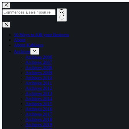
Passer
au
contenu
Aucun
résultat
50 Ways to Kill your Business
About
About Kablages
Archives
Archives 2006
Archives 2007
Archives 2008
Archives 2009
Archives 2010
Archives 2011
Archives 2012
Archives 2013
Archives 2014
Archives 2015
Archives 2016
Archives 2017
Archives 2018
Archives 2019