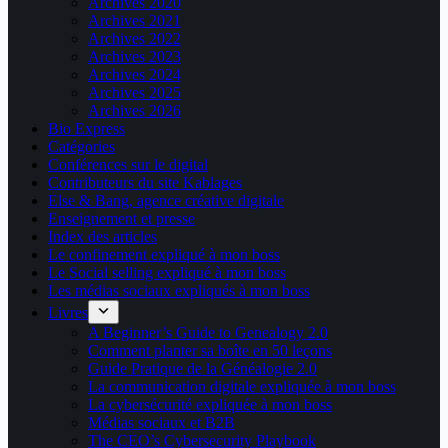
Archives 2020
Archives 2021
Archives 2022
Archives 2023
Archives 2024
Archives 2025
Archives 2026
Bio Express
Catégories
Conférences sur le digital
Contributeurs du site Kablages
Else & Bang, agence créative digitale
Enseignement et presse
Index des articles
Le confinement expliqué à mon boss
Le Social selling expliqué à mon boss
Les médias sociaux expliqués à mon boss
Livres
A Beginner’s Guide to Genealogy 2.0
Comment planter sa boîte en 50 leçons
Guide Pratique de la Généalogie 2.0
La communication digitale expliquée à mon boss
La cybersécurité expliquée à mon boss
Médias sociaux et B2B
The CEO’s Cybersecurity Playbook