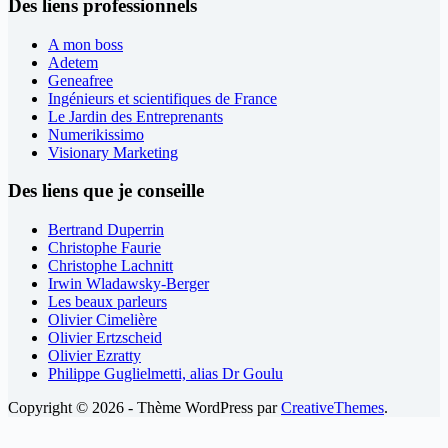
Des liens professionnels
A mon boss
Adetem
Geneafree
Ingénieurs et scientifiques de France
Le Jardin des Entreprenants
Numerikissimo
Visionary Marketing
Des liens que je conseille
Bertrand Duperrin
Christophe Faurie
Christophe Lachnitt
Irwin Wladawsky-Berger
Les beaux parleurs
Olivier Cimelière
Olivier Ertzscheid
Olivier Ezratty
Philippe Guglielmetti, alias Dr Goulu
Copyright © 2026 - Thème WordPress par
CreativeThemes
.