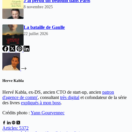
J’ai perdu un bédouin dans Paris
8 novembre 2025
La bataille de Gaulle
22 juillet 2026
Herve Kabla
Hervé Kabla, ex-DS, ancien CTO de start-up, ancien
patron
d'agence de comm'
, consultant
très digital
et cofondateur de la série
des livres
expliqués à mon boss
.
Crédits photo :
Yann Gourvennec
Articles: 5372