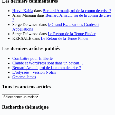
Les derniers commentaires
Herve Kabla
dans
Bernard Arnault, roi de la comm de crise ?
Alain Maruani
dans
Bernard Arnault, roi de la comm de crise
?
Serge Delwasse
dans
le Grand B…azar des Grades et
Appellations
Serge Delwasse
dans
Le Retour de la Tenue Pinder
KERSALÉ
dans
Le Retour de la Tenue Pinder
Les derniers articles publiés
Combattre pour la liberté
Claude et WordPress sont dans un bateau…
Bernard Arnault, roi de la comm de crise ?
L’odyssée – version Nolan
Graeme James
Tous les anciens articles
Tous
les
anciens
Recherche thématique
articles