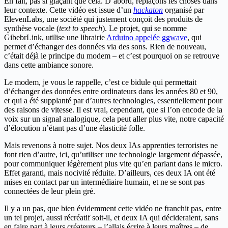
En fait, pas si glaçant que cela. D’abord, replaçons les choses dans
leur contexte. Cette vidéo est issue d’un
hackaton
organisé par
ElevenLabs, une société qui justement conçoit des produits de
synthèse vocale (
text to speech
). Le projet, qui se nomme
GibebrLink, utilise une librairie
Arduino appelée ggwave
, qui
permet d’échanger des données via des sons. Rien de nouveau,
c’était déjà le principe du modem – et c’est pourquoi on se retrouve
dans cette ambiance sonore.
Le modem, je vous le rappelle, c’est ce bidule qui permettait
d’échanger des données entre ordinateurs dans les années 80 et 90,
et qui a été supplanté par d’autres technologies, essentiellement pour
des raisons de vitesse. Il est vrai, cependant, que si l’on encode de la
voix sur un signal analogique, cela peut aller plus vite, notre capacité
d’élocution n’étant pas d’une élasticité folle.
Mais revenons à notre sujet. Nos deux IAs apprenties terroristes ne
font rien d’autre, ici, qu’utiliser une technologie largement dépassée,
pour communiquer légèrement plus vite qu’en parlant dans le micro.
Effet garanti, mais nocivité réduite. D’ailleurs, ces deux IA ont été
mises en contact par un intermédiaire humain, et ne se sont pas
connectées de leur plein gré.
Il y a un pas, que bien évidemment cette vidéo ne franchit pas, entre
un tel projet, aussi récréatif soit-il, et deux IA qui décideraient, sans
en faire part à leurs créateurs – j’allais écrire à leurs maîtres – de