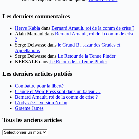
Les derniers commentaires
Herve Kabla
dans
Bernard Arnault, roi de la comm de crise ?
Alain Maruani
dans
Bernard Arnault, roi de la comm de crise
?
Serge Delwasse
dans
le Grand B…azar des Grades et
Appellations
Serge Delwasse
dans
Le Retour de la Tenue Pinder
KERSALÉ
dans
Le Retour de la Tenue Pinder
Les derniers articles publiés
Combattre pour la liberté
Claude et WordPress sont dans un bateau…
Bernard Arnault, roi de la comm de crise ?
L’odyssée – version Nolan
Graeme James
Tous les anciens articles
Tous
les