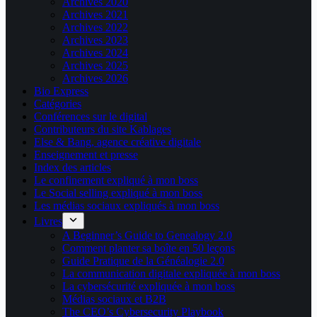
Archives 2020
Archives 2021
Archives 2022
Archives 2023
Archives 2024
Archives 2025
Archives 2026
Bio Express
Catégories
Conférences sur le digital
Contributeurs du site Kablages
Else & Bang, agence créative digitale
Enseignement et presse
Index des articles
Le confinement expliqué à mon boss
Le Social selling expliqué à mon boss
Les médias sociaux expliqués à mon boss
Livres
A Beginner’s Guide to Genealogy 2.0
Comment planter sa boîte en 50 leçons
Guide Pratique de la Généalogie 2.0
La communication digitale expliquée à mon boss
La cybersécurité expliquée à mon boss
Médias sociaux et B2B
The CEO’s Cybersecurity Playbook