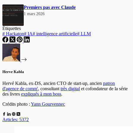
Premiers pas avec Claude
1 mars 2026
Étiquettes
#
Hackaton
#
IA
#
intelligence artificielle
#
LLM
Herve Kabla
Hervé Kabla, ex-DS, ancien CTO de start-up, ancien
patron
d'agence de comm'
, consultant
très digital
et cofondateur de la série
des livres
expliqués à mon boss
.
Crédits photo :
Yann Gourvennec
Articles: 5372