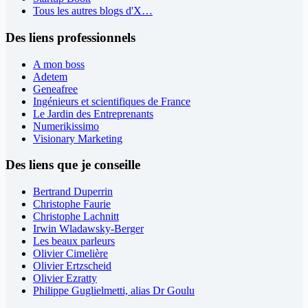
Tous les autres blogs d'X…
Des liens professionnels
A mon boss
Adetem
Geneafree
Ingénieurs et scientifiques de France
Le Jardin des Entreprenants
Numerikissimo
Visionary Marketing
Des liens que je conseille
Bertrand Duperrin
Christophe Faurie
Christophe Lachnitt
Irwin Wladawsky-Berger
Les beaux parleurs
Olivier Cimelière
Olivier Ertzscheid
Olivier Ezratty
Philippe Guglielmetti, alias Dr Goulu