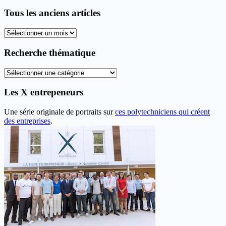
Tous les anciens articles
Tous
les
anciens
Recherche thématique
articles
Recherche
thématique
Les X entrepeneurs
Une série originale de portraits sur
ces polytechniciens qui créent
des entreprises
.