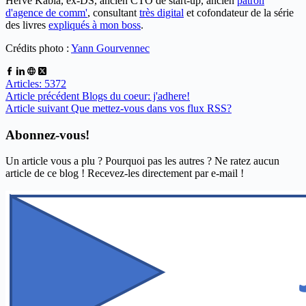
Hervé Kabla, ex-DS, ancien CTO de start-up, ancien
patron
d'agence de comm'
, consultant
très digital
et cofondateur de la série
des livres
expliqués à mon boss
.
Crédits photo :
Yann Gourvennec
Articles: 5372
Article
précédent
Blogs du coeur: j'adhere!
Article
suivant
Que mettez-vous dans vos flux RSS?
Abonnez-vous!
Un article vous a plu ? Pourquoi pas les autres ? Ne ratez aucun
article de ce blog ! Recevez-les directement par e-mail !