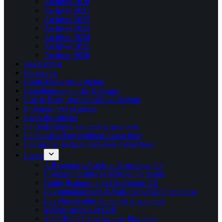
Archives 2020
Archives 2021
Archives 2022
Archives 2023
Archives 2024
Archives 2025
Archives 2026
Bio Express
Catégories
Conférences sur le digital
Contributeurs du site Kablages
Else & Bang, agence créative digitale
Enseignement et presse
Index des articles
Le confinement expliqué à mon boss
Le Social selling expliqué à mon boss
Les médias sociaux expliqués à mon boss
Livres
A Beginner’s Guide to Genealogy 2.0
Comment planter sa boîte en 50 leçons
Guide Pratique de la Généalogie 2.0
La communication digitale expliquée à mon boss
La cybersécurité expliquée à mon boss
Médias sociaux et B2B
The CEO’s Cybersecurity Playbook