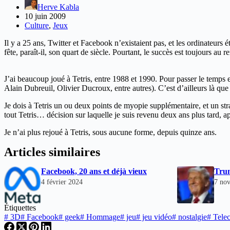
Herve Kabla
10 juin 2009
Culture
,
Jeux
Il y a 25 ans, Twitter et Facebook n’existaient pas, et les ordinateur
fête, paraît-il, son quart de siècle. Pourtant, le succès est toujours au 
J’ai beaucoup joué à Tetris, entre 1988 et 1990. Pour passer le temps
Alain Dubreuil, Olivier Ducroux, entre autres). C’est d’ailleurs là que j
Je dois à Tetris un ou deux points de myopie supplémentaire, et un s
tout Tetris… décision sur laquelle je suis revenu deux ans plus tard, a
Je n’ai plus rejoué à Tetris, sous aucune forme, depuis quinze ans.
Articles similaires
Facebook, 20 ans et déjà vieux
Trum
4 février 2024
7 no
Étiquettes
#
3D
#
Facebook
#
geek
#
Hommage
#
jeu
#
jeu vidéo
#
nostalgie
#
Telec