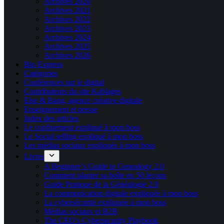
Archives 2020
Archives 2021
Archives 2022
Archives 2023
Archives 2024
Archives 2025
Archives 2026
Bio Express
Catégories
Conférences sur le digital
Contributeurs du site Kablages
Else & Bang, agence créative digitale
Enseignement et presse
Index des articles
Le confinement expliqué à mon boss
Le Social selling expliqué à mon boss
Les médias sociaux expliqués à mon boss
Livres
A Beginner’s Guide to Genealogy 2.0
Comment planter sa boîte en 50 leçons
Guide Pratique de la Généalogie 2.0
La communication digitale expliquée à mon boss
La cybersécurité expliquée à mon boss
Médias sociaux et B2B
The CEO’s Cybersecurity Playbook