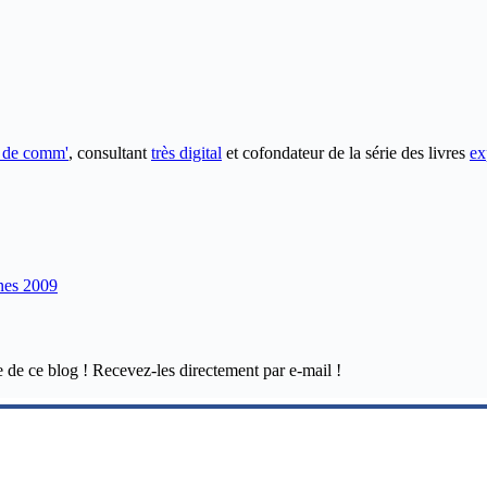
e de comm'
, consultant
très digital
et cofondateur de la série des livres
ex
nes 2009
e de ce blog ! Recevez-les directement par e-mail !