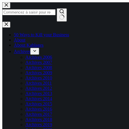
Passer
au
contenu
Aucun
résultat
50 Ways to Kill your Business
About
About Kablages
Archives
Archives 2006
Archives 2007
Archives 2008
Archives 2009
Archives 2010
Archives 2011
Archives 2012
Archives 2013
Archives 2014
Archives 2015
Archives 2016
Archives 2017
Archives 2018
Archives 2019