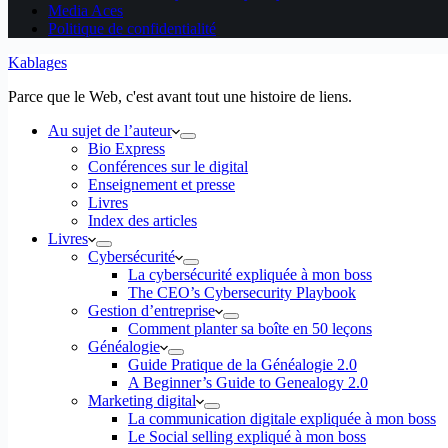
Media Aces
Politique de confidentialité
Kablages
Parce que le Web, c'est avant tout une histoire de liens.
Au sujet de l’auteur
Bio Express
Conférences sur le digital
Enseignement et presse
Livres
Index des articles
Livres
Cybersécurité
La cybersécurité expliquée à mon boss
The CEO’s Cybersecurity Playbook
Gestion d’entreprise
Comment planter sa boîte en 50 leçons
Généalogie
Guide Pratique de la Généalogie 2.0
A Beginner’s Guide to Genealogy 2.0
Marketing digital
La communication digitale expliquée à mon boss
Le Social selling expliqué à mon boss