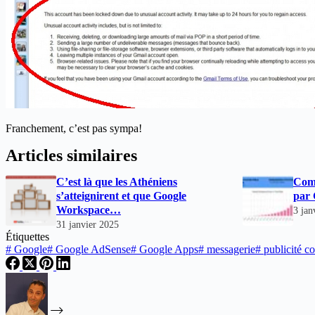
Franchement, c’est pas sympa!
Articles similaires
C’est là que les Athéniens
Comb
s’atteignirent et que Google
par 
Workspace…
3 jan
31 janvier 2025
Étiquettes
#
Google
#
Google AdSense
#
Google Apps
#
messagerie
#
publicité co