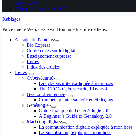
Media Aces
Politique de confidentialité
Kablages
Parce que le Web, c'est avant tout une histoire de liens.
Au sujet de l’auteur
Bio Express
Conférences sur le digital
Enseignement et presse
Livres
Index des articles
Livres
Cybersécurité
La cybersécurité expliquée à mon boss
The CEO’s Cybersecurity Playbook
Gestion d’entreprise
Comment planter sa boîte en 50 leçons
Généalogie
Guide Pratique de la Généalogie 2.0
A Beginner’s Guide to Genealogy 2.0
Marketing digital
La communication digitale expliquée à mon boss
Le Social selling expliqué à mon boss