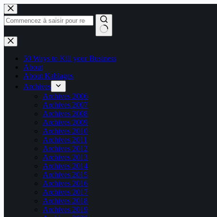
Passer
au
contenu
Aucun
résultat
50 Ways to Kill your Business
About
About Kablages
Archives
Archives 2006
Archives 2007
Archives 2008
Archives 2009
Archives 2010
Archives 2011
Archives 2012
Archives 2013
Archives 2014
Archives 2015
Archives 2016
Archives 2017
Archives 2018
Archives 2019