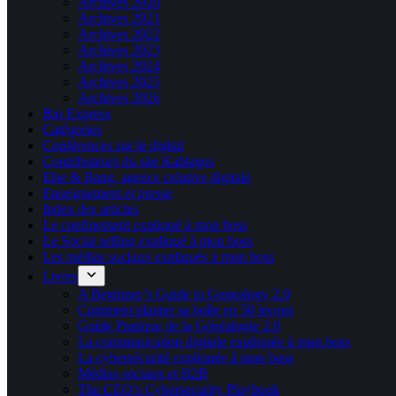
Archives 2020
Archives 2021
Archives 2022
Archives 2023
Archives 2024
Archives 2025
Archives 2026
Bio Express
Catégories
Conférences sur le digital
Contributeurs du site Kablages
Else & Bang, agence créative digitale
Enseignement et presse
Index des articles
Le confinement expliqué à mon boss
Le Social selling expliqué à mon boss
Les médias sociaux expliqués à mon boss
Livres
A Beginner’s Guide to Genealogy 2.0
Comment planter sa boîte en 50 leçons
Guide Pratique de la Généalogie 2.0
La communication digitale expliquée à mon boss
La cybersécurité expliquée à mon boss
Médias sociaux et B2B
The CEO’s Cybersecurity Playbook