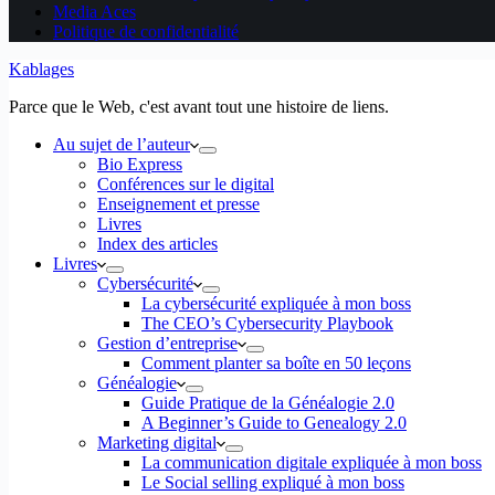
Media Aces
Politique de confidentialité
Kablages
Parce que le Web, c'est avant tout une histoire de liens.
Au sujet de l’auteur
Bio Express
Conférences sur le digital
Enseignement et presse
Livres
Index des articles
Livres
Cybersécurité
La cybersécurité expliquée à mon boss
The CEO’s Cybersecurity Playbook
Gestion d’entreprise
Comment planter sa boîte en 50 leçons
Généalogie
Guide Pratique de la Généalogie 2.0
A Beginner’s Guide to Genealogy 2.0
Marketing digital
La communication digitale expliquée à mon boss
Le Social selling expliqué à mon boss