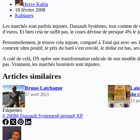
Herve Kabla
18 février 2008
Kablages
Les marchés sont parfois injustes. Dassault Systèmes, tout comme de 
d’euros. Et bien cela ne suffit pas, le cours dévisse de presque 4% l
Personnellement, je trouve cela injuste, comparé à Total qui avec se
contexte ultra positif, le prix du baril s’est envolé, le dollar est bas, 
A coté de celà, DS opère une transformation radicale de son modèle de 
pas. Vraiment, les marchés boursiers sont injustes.
Articles similaires
Bruno Latchague
Lais
du c
17 avril 2023
13 ju
Étiquettes
#
2008
#
Dassault Systemes
#
presse
#
XP