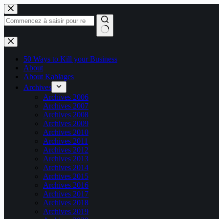
Passer
au
contenu
Aucun
résultat
50 Ways to Kill your Business
About
About Kablages
Archives
Archives 2006
Archives 2007
Archives 2008
Archives 2009
Archives 2010
Archives 2011
Archives 2012
Archives 2013
Archives 2014
Archives 2015
Archives 2016
Archives 2017
Archives 2018
Archives 2019