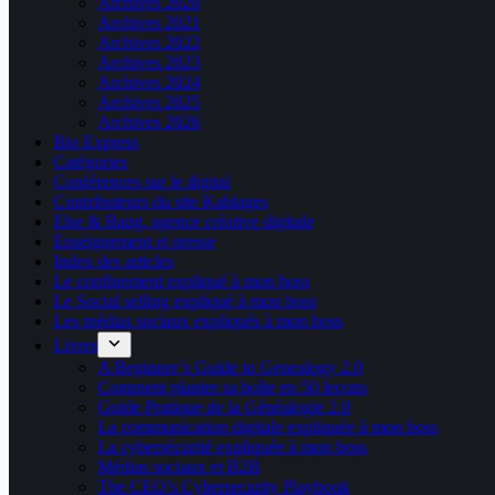
Archives 2020
Archives 2021
Archives 2022
Archives 2023
Archives 2024
Archives 2025
Archives 2026
Bio Express
Catégories
Conférences sur le digital
Contributeurs du site Kablages
Else & Bang, agence créative digitale
Enseignement et presse
Index des articles
Le confinement expliqué à mon boss
Le Social selling expliqué à mon boss
Les médias sociaux expliqués à mon boss
Livres
A Beginner’s Guide to Genealogy 2.0
Comment planter sa boîte en 50 leçons
Guide Pratique de la Généalogie 2.0
La communication digitale expliquée à mon boss
La cybersécurité expliquée à mon boss
Médias sociaux et B2B
The CEO’s Cybersecurity Playbook