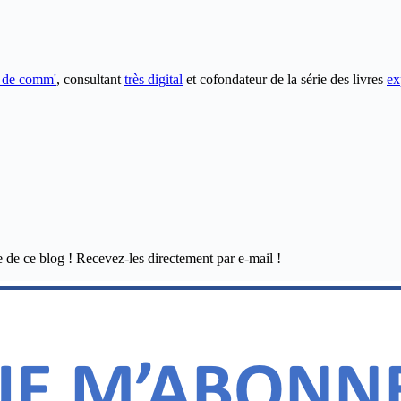
e de comm'
, consultant
très digital
et cofondateur de la série des livres
ex
e de ce blog ! Recevez-les directement par e-mail !