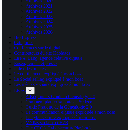
Archives 2020
Archives 2021
Archives 2022
Archives 2023
Archives 2024
Archives 2025
Archives 2026
Bio Express
Catégories
Conférences sur le digital
Contributeurs du site Kablages
Else & Bang, agence créative digitale
Enseignement et presse
Index des articles
Le confinement expliqué à mon boss
Le Social selling expliqué à mon boss
Les médias sociaux expliqués à mon boss
Livres
A Beginner’s Guide to Genealogy 2.0
Comment planter sa boîte en 50 leçons
Guide Pratique de la Généalogie 2.0
La communication digitale expliquée à mon boss
La cybersécurité expliquée à mon boss
Médias sociaux et B2B
The CEO’s Cybersecurity Playbook