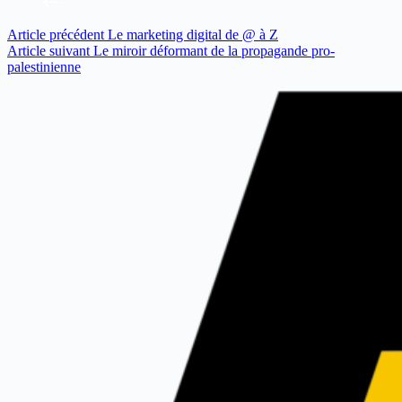
Article
précédent
Le marketing digital de @ à Z
Article
suivant
Le miroir déformant de la propagande pro-
palestinienne