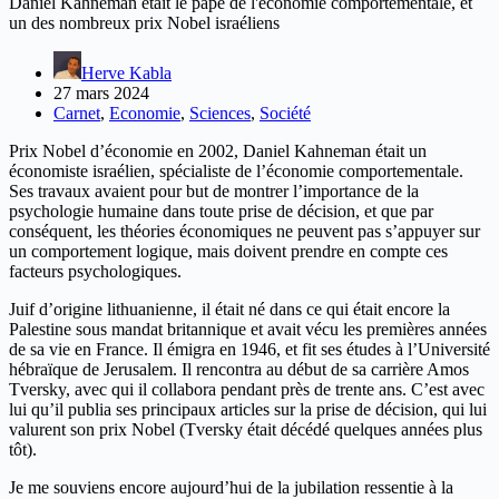
Daniel Kahneman était le pape de l'économie comportementale, et
un des nombreux prix Nobel israéliens
Herve Kabla
27 mars 2024
Carnet
,
Economie
,
Sciences
,
Société
Prix Nobel d’économie en 2002, Daniel Kahneman était un
économiste israélien, spécialiste de l’économie comportementale.
Ses travaux avaient pour but de montrer l’importance de la
psychologie humaine dans toute prise de décision, et que par
conséquent, les théories économiques ne peuvent pas s’appuyer sur
un comportement logique, mais doivent prendre en compte ces
facteurs psychologiques.
Juif d’origine lithuanienne, il était né dans ce qui était encore la
Palestine sous mandat britannique et avait vécu les premières années
de sa vie en France. Il émigra en 1946, et fit ses études à l’Université
hébraïque de Jerusalem. Il rencontra au début de sa carrière Amos
Tversky, avec qui il collabora pendant près de trente ans. C’est avec
lui qu’il publia ses principaux articles sur la prise de décision, qui lui
valurent son prix Nobel (Tversky était décédé quelques années plus
tôt).
Je me souviens encore aujourd’hui de la jubilation ressentie à la