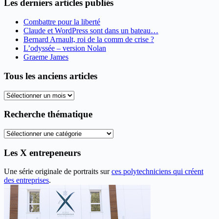
Les derniers articles publiés
Combattre pour la liberté
Claude et WordPress sont dans un bateau…
Bernard Arnault, roi de la comm de crise ?
L’odyssée – version Nolan
Graeme James
Tous les anciens articles
Tous
les
anciens
Recherche thématique
articles
Recherche
thématique
Les X entrepeneurs
Une série originale de portraits sur
ces polytechniciens qui créent
des entreprises
.