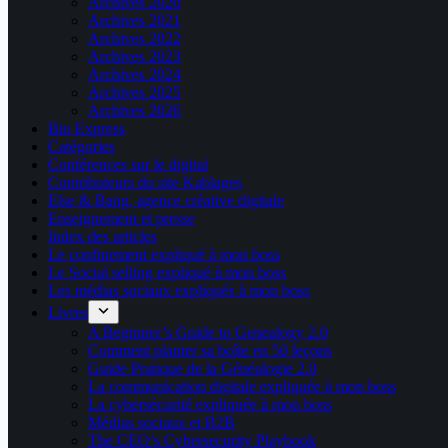
Archives 2020
Archives 2021
Archives 2022
Archives 2023
Archives 2024
Archives 2025
Archives 2026
Bio Express
Catégories
Conférences sur le digital
Contributeurs du site Kablages
Else & Bang, agence créative digitale
Enseignement et presse
Index des articles
Le confinement expliqué à mon boss
Le Social selling expliqué à mon boss
Les médias sociaux expliqués à mon boss
Livres
A Beginner’s Guide to Genealogy 2.0
Comment planter sa boîte en 50 leçons
Guide Pratique de la Généalogie 2.0
La communication digitale expliquée à mon boss
La cybersécurité expliquée à mon boss
Médias sociaux et B2B
The CEO’s Cybersecurity Playbook