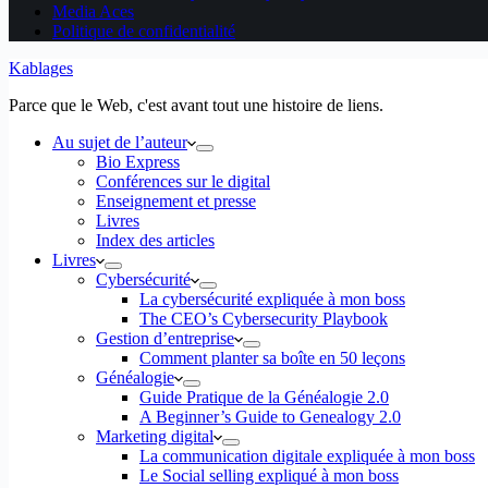
Media Aces
Politique de confidentialité
Kablages
Parce que le Web, c'est avant tout une histoire de liens.
Au sujet de l’auteur
Bio Express
Conférences sur le digital
Enseignement et presse
Livres
Index des articles
Livres
Cybersécurité
La cybersécurité expliquée à mon boss
The CEO’s Cybersecurity Playbook
Gestion d’entreprise
Comment planter sa boîte en 50 leçons
Généalogie
Guide Pratique de la Généalogie 2.0
A Beginner’s Guide to Genealogy 2.0
Marketing digital
La communication digitale expliquée à mon boss
Le Social selling expliqué à mon boss