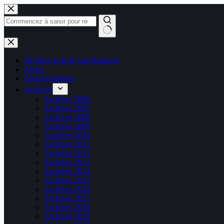
Passer
au
contenu
Aucun
résultat
50 Ways to Kill your Business
About
About Kablages
Archives
Archives 2006
Archives 2007
Archives 2008
Archives 2009
Archives 2010
Archives 2011
Archives 2012
Archives 2013
Archives 2014
Archives 2015
Archives 2016
Archives 2017
Archives 2018
Archives 2019