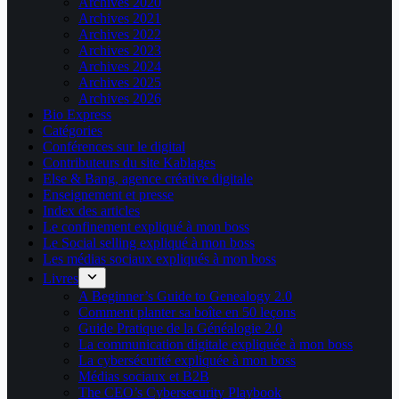
Archives 2020
Archives 2021
Archives 2022
Archives 2023
Archives 2024
Archives 2025
Archives 2026
Bio Express
Catégories
Conférences sur le digital
Contributeurs du site Kablages
Else & Bang, agence créative digitale
Enseignement et presse
Index des articles
Le confinement expliqué à mon boss
Le Social selling expliqué à mon boss
Les médias sociaux expliqués à mon boss
Livres
A Beginner’s Guide to Genealogy 2.0
Comment planter sa boîte en 50 leçons
Guide Pratique de la Généalogie 2.0
La communication digitale expliquée à mon boss
La cybersécurité expliquée à mon boss
Médias sociaux et B2B
The CEO’s Cybersecurity Playbook