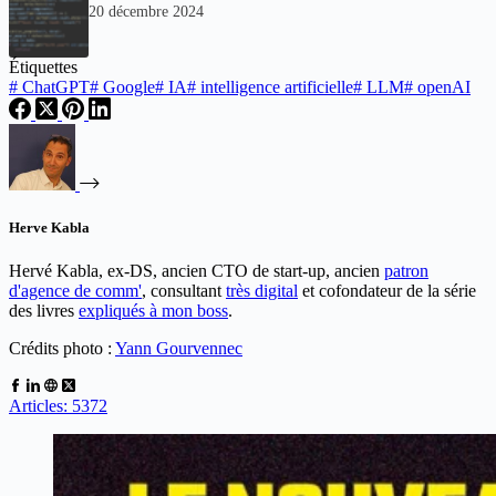
20 décembre 2024
Étiquettes
#
ChatGPT
#
Google
#
IA
#
intelligence artificielle
#
LLM
#
openAI
Herve Kabla
Hervé Kabla, ex-DS, ancien CTO de start-up, ancien
patron
d'agence de comm'
, consultant
très digital
et cofondateur de la série
des livres
expliqués à mon boss
.
Crédits photo :
Yann Gourvennec
Articles: 5372