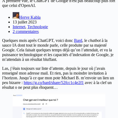
A première vue, le ChatGPT de Google n'est pas beaucoup plus fort
que celui d'OpenAI.
Herve Kabla
13 juillet 2023
Internet
,
Technologie
2 commentaires
Quelques mois après ChatGPT, voici donc
Bard
, le
chatbot
à la
sauce IA dont tout le monde parle, celle produite par sa majesté
Google. Cela faisait quelques temps déjà qu’on l’attendait, et vu la
puissance technologique et les capacités d’indexation de Google, je
m’attendais à un résultat bluffant.
Las, j’étais toujours sur liste d’attente, depuis le jour où j’avais
renseigné mon adresse mail. Et rien, pas la moindre invitation à
l’horizon. Jusqu’à ce que mon pote Michael B. m’envoie un lien un
peu bizarre :
https://g.co/bard/share/52fcc1c4e2f1
avec à la clef un
résultat o ne peut plus éloquent…