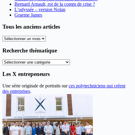
Bernard Arnault, roi de la comm de crise ?
L’odyssée – version Nolan
Graeme James
Tous les anciens articles
Tous
les
anciens
Recherche thématique
articles
Recherche
thématique
Les X entrepeneurs
Une série originale de portraits sur
ces polytechniciens qui créent
des entreprises
.