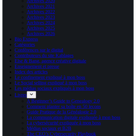
Archives 2020
Archives 2021
Archives 2022
Archives 2023
Archives 2024
Archives 2025
Archives 2026
Bio Express
Catégories
Conférences sur le digital
Contributeurs du site Kablages
Else & Bang, agence créative digitale
Enseignement et presse
Index des articles
Le confinement expliqué à mon boss
Le Social selling expliqué à mon boss
Les médias sociaux expliqués à mon boss
Livres
A Beginner’s Guide to Genealogy 2.0
Comment planter sa boîte en 50 leçons
Guide Pratique de la Généalogie 2.0
La communication digitale expliquée à mon boss
La cybersécurité expliquée à mon boss
Médias sociaux et B2B
The CEO’s Cybersecurity Playbook