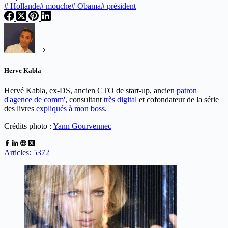
#
Hollande
#
mouche
#
Obama
#
président
Herve Kabla
Hervé Kabla, ex-DS, ancien CTO de start-up, ancien
patron
d'agence de comm'
, consultant
très digital
et cofondateur de la série
des livres
expliqués à mon boss
.
Crédits photo :
Yann Gourvennec
Articles: 5372