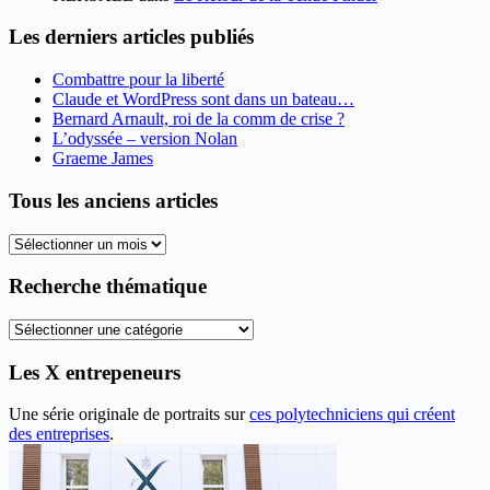
Les derniers articles publiés
Combattre pour la liberté
Claude et WordPress sont dans un bateau…
Bernard Arnault, roi de la comm de crise ?
L’odyssée – version Nolan
Graeme James
Tous les anciens articles
Tous
les
anciens
Recherche thématique
articles
Recherche
thématique
Les X entrepeneurs
Une série originale de portraits sur
ces polytechniciens qui créent
des entreprises
.