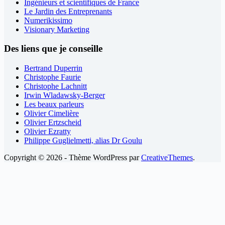
Ingénieurs et scientifiques de France
Le Jardin des Entreprenants
Numerikissimo
Visionary Marketing
Des liens que je conseille
Bertrand Duperrin
Christophe Faurie
Christophe Lachnitt
Irwin Wladawsky-Berger
Les beaux parleurs
Olivier Cimelière
Olivier Ertzscheid
Olivier Ezratty
Philippe Guglielmetti, alias Dr Goulu
Copyright © 2026 - Thème WordPress par
CreativeThemes
.