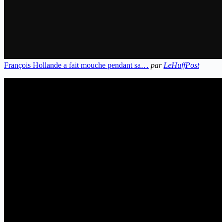
François Hollande a fait mouche pendant sa…
par
LeHuffPost