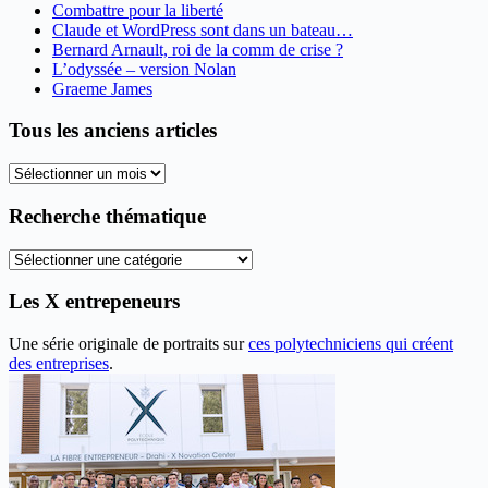
Combattre pour la liberté
Claude et WordPress sont dans un bateau…
Bernard Arnault, roi de la comm de crise ?
L’odyssée – version Nolan
Graeme James
Tous les anciens articles
Tous
les
anciens
Recherche thématique
articles
Recherche
thématique
Les X entrepeneurs
Une série originale de portraits sur
ces polytechniciens qui créent
des entreprises
.