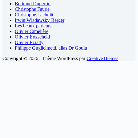
Bertrand Duperrin
Christophe Faurie
Christophe Lachnitt
Irwin Wladawsky-Berger
Les beaux parleurs
Olivier Cimelière
Olivier Ertzscheid
Olivier Ezratty
Philippe Guglielmetti, alias Dr Goulu
Copyright © 2026 - Thème WordPress par
CreativeThemes
.