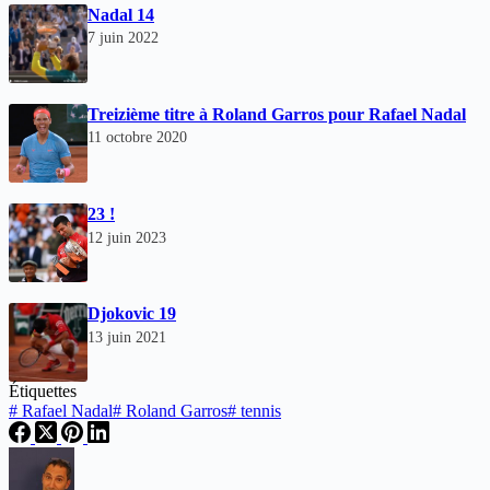
Nadal 14
7 juin 2022
Treizième titre à Roland Garros pour Rafael Nadal
11 octobre 2020
23 !
12 juin 2023
Djokovic 19
13 juin 2021
Étiquettes
#
Rafael Nadal
#
Roland Garros
#
tennis