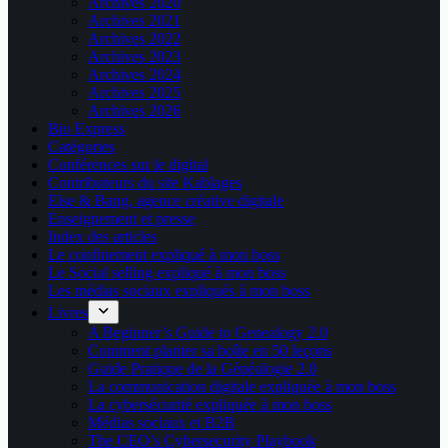
Archives 2020
Archives 2021
Archives 2022
Archives 2023
Archives 2024
Archives 2025
Archives 2026
Bio Express
Catégories
Conférences sur le digital
Contributeurs du site Kablages
Else & Bang, agence créative digitale
Enseignement et presse
Index des articles
Le confinement expliqué à mon boss
Le Social selling expliqué à mon boss
Les médias sociaux expliqués à mon boss
Livres
A Beginner’s Guide to Genealogy 2.0
Comment planter sa boîte en 50 leçons
Guide Pratique de la Généalogie 2.0
La communication digitale expliquée à mon boss
La cybersécurité expliquée à mon boss
Médias sociaux et B2B
The CEO’s Cybersecurity Playbook