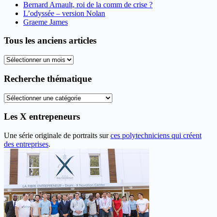
Bernard Arnault, roi de la comm de crise ?
L’odyssée – version Nolan
Graeme James
Tous les anciens articles
Tous
les
anciens
Recherche thématique
articles
Recherche
thématique
Les X entrepeneurs
Une série originale de portraits sur
ces polytechniciens qui créent
des entreprises
.