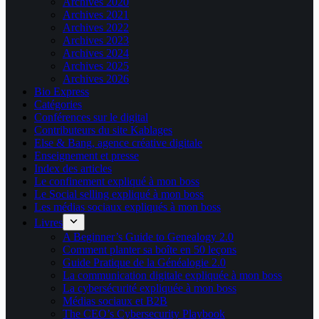
Archives 2020
Archives 2021
Archives 2022
Archives 2023
Archives 2024
Archives 2025
Archives 2026
Bio Express
Catégories
Conférences sur le digital
Contributeurs du site Kablages
Else & Bang, agence créative digitale
Enseignement et presse
Index des articles
Le confinement expliqué à mon boss
Le Social selling expliqué à mon boss
Les médias sociaux expliqués à mon boss
Livres
A Beginner’s Guide to Genealogy 2.0
Comment planter sa boîte en 50 leçons
Guide Pratique de la Généalogie 2.0
La communication digitale expliquée à mon boss
La cybersécurité expliquée à mon boss
Médias sociaux et B2B
The CEO’s Cybersecurity Playbook