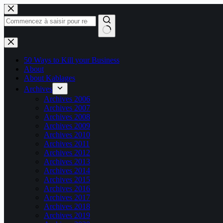
Passer
au
contenu
Aucun
résultat
50 Ways to Kill your Business
About
About Kablages
Archives
Archives 2006
Archives 2007
Archives 2008
Archives 2009
Archives 2010
Archives 2011
Archives 2012
Archives 2013
Archives 2014
Archives 2015
Archives 2016
Archives 2017
Archives 2018
Archives 2019