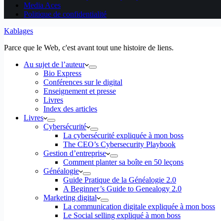
Media Aces
Politique de confidentialité
Kablages
Parce que le Web, c'est avant tout une histoire de liens.
Au sujet de l’auteur
Bio Express
Conférences sur le digital
Enseignement et presse
Livres
Index des articles
Livres
Cybersécurité
La cybersécurité expliquée à mon boss
The CEO’s Cybersecurity Playbook
Gestion d’entreprise
Comment planter sa boîte en 50 leçons
Généalogie
Guide Pratique de la Généalogie 2.0
A Beginner’s Guide to Genealogy 2.0
Marketing digital
La communication digitale expliquée à mon boss
Le Social selling expliqué à mon boss