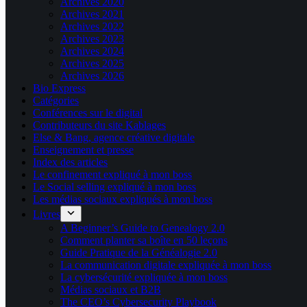
Archives 2020
Archives 2021
Archives 2022
Archives 2023
Archives 2024
Archives 2025
Archives 2026
Bio Express
Catégories
Conférences sur le digital
Contributeurs du site Kablages
Else & Bang, agence créative digitale
Enseignement et presse
Index des articles
Le confinement expliqué à mon boss
Le Social selling expliqué à mon boss
Les médias sociaux expliqués à mon boss
Livres
A Beginner’s Guide to Genealogy 2.0
Comment planter sa boîte en 50 leçons
Guide Pratique de la Généalogie 2.0
La communication digitale expliquée à mon boss
La cybersécurité expliquée à mon boss
Médias sociaux et B2B
The CEO’s Cybersecurity Playbook