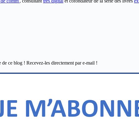
e de comm'
, consultant
très digital
et cofondateur de la série des livres
ex
e de ce blog ! Recevez-les directement par e-mail !