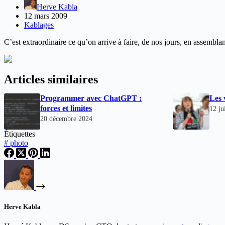
Herve Kabla
12 mars 2009
Kablages
C’est extraordinaire ce qu’on arrive à faire, de nos jours, en assemb
Articles similaires
Programmer avec ChatGPT :
Les 
forces et limites
12 ju
20 décembre 2024
Étiquettes
#
photo
Herve Kabla