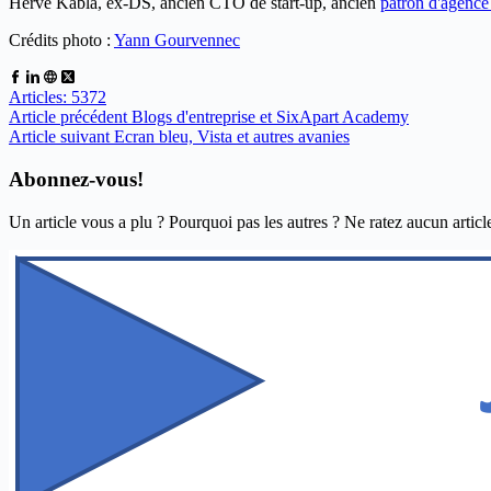
Hervé Kabla, ex-DS, ancien CTO de start-up, ancien
patron d'agenc
Crédits photo :
Yann Gourvennec
Articles: 5372
Article
précédent
Blogs d'entreprise et SixApart Academy
Article
suivant
Ecran bleu, Vista et autres avanies
Abonnez-vous!
Un article vous a plu ? Pourquoi pas les autres ? Ne ratez aucun articl