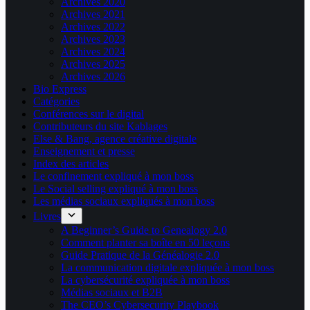
Archives 2020
Archives 2021
Archives 2022
Archives 2023
Archives 2024
Archives 2025
Archives 2026
Bio Express
Catégories
Conférences sur le digital
Contributeurs du site Kablages
Else & Bang, agence créative digitale
Enseignement et presse
Index des articles
Le confinement expliqué à mon boss
Le Social selling expliqué à mon boss
Les médias sociaux expliqués à mon boss
Livres
A Beginner’s Guide to Genealogy 2.0
Comment planter sa boîte en 50 leçons
Guide Pratique de la Généalogie 2.0
La communication digitale expliquée à mon boss
La cybersécurité expliquée à mon boss
Médias sociaux et B2B
The CEO’s Cybersecurity Playbook