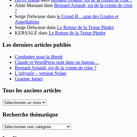
Alain Maruani
dans
Bernard Arnault, roi de la comm de crise
?
Serge Delwasse
dans
le Grand B…azar des Grades et
Appellations
Serge Delwasse
dans
Le Retour de la Tenue Pinder
KERSALÉ
dans
Le Retour de la Tenue Pinder
Les derniers articles publiés
Combattre pour la liberté
Claude et WordPress sont dans un bateau…
Bernard Arnault, roi de la comm de crise ?
L’odyssée – version Nolan
Graeme James
Tous les anciens articles
Tous
les
anciens
Recherche thématique
articles
Recherche
thématique