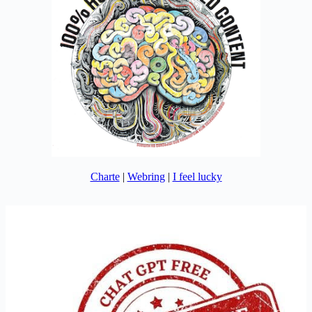
Charte
|
Webring
|
I feel lucky