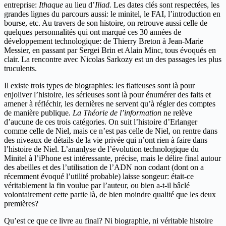
entreprise:
Ithaque
au lieu d’
Iliad.
Les dates clés sont respectées, les
grandes lignes du parcours aussi: le minitel, le FAI, l’introduction en
bourse, etc. Au travers de son histoire, on retrouve aussi celle de
quelques personnalités qui ont marqué ces 30 années de
développement technologique: de Thierry Breton à Jean-Marie
Messier, en passant par Sergei Brin et Alain Minc, tous évoqués en
clair. La rencontre avec Nicolas Sarkozy est un des passages les plus
truculents.
Il existe trois types de biographies: les flatteuses sont là pour
enjoliver l’histoire, les sérieuses sont là pour énumérer des faits et
amener à réfléchir, les dernières ne servent qu’à régler des comptes
de manière publique.
La Théorie de l’information
ne relève
d’aucune de ces trois catégories. On suit l’histoire d’Erlanger
comme celle de Niel, mais ce n’est pas celle de Niel, on rentre dans
des niveaux de détails de la vie privée qui n’ont rien à faire dans
l’histoire de Niel. L’ananlyse de l’évolution technologique du
Minitel à l’iPhone est intéressante, précise, mais le délire final autour
des abeilles et des l’utilisation de l’ADN non codant (dont on a
récemment évoqué l’utilité probable) laisse songeur: était-ce
véritablement la fin voulue par l’auteur, ou bien a-t-il bâclé
volontairement cette partie là, de bien moindre qualité que les deux
premières?
Qu’est ce que ce livre au final? Ni biographie, ni véritable histoire