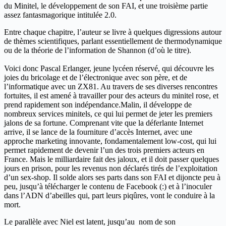
du Minitel, le développement de son FAI, et une troisième partie
assez fantasmagorique intitulée 2.0.
Entre chaque chapitre, l’auteur se livre à quelques digressions autour
de thèmes scientifiques, parlant essentiellement de thermodynamique
ou de la théorie de l’information de Shannon (d’où le titre).
Voici donc Pascal Erlanger, jeune lycéen réservé, qui découvre les
joies du bricolage et de l’électronique avec son père, et de
l’informatique avec un ZX81. Au travers de ses diverses rencontres
fortuites, il est amené à travailler pour des acteurs du minitel rose, et
prend rapidement son indépendance.Malin, il développe de
nombreux services minitels, ce qui lui permet de jeter les premiers
jalons de sa fortune. Comprenant vite que la déferlante Internet
arrive, il se lance de la fourniture d’accès Internet, avec une
approche marketing innovante, fondamentalement low-cost, qui lui
permet rapidement de devenir l’un des trois premiers acteurs en
France. Mais le milliardaire fait des jaloux, et il doit passer quelques
jours en prison, pour les revenus non déclarés tirés de l’exploitation
d’un sex-shop. Il solde alors ses parts dans son FAI et dijoncte peu à
peu, jusqu’à télécharger le contenu de Facebook (:) et à l’inoculer
dans l’ADN d’abeilles qui, part leurs piqûres, vont le conduire à la
mort.
Le parallèle avec Niel est latent, jusqu’au nom de son