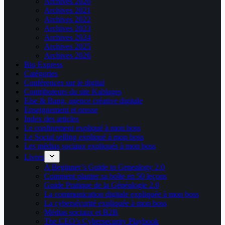
Archives 2020
Archives 2021
Archives 2022
Archives 2023
Archives 2024
Archives 2025
Archives 2026
Bio Express
Catégories
Conférences sur le digital
Contributeurs du site Kablages
Else & Bang, agence créative digitale
Enseignement et presse
Index des articles
Le confinement expliqué à mon boss
Le Social selling expliqué à mon boss
Les médias sociaux expliqués à mon boss
Livres
A Beginner’s Guide to Genealogy 2.0
Comment planter sa boîte en 50 leçons
Guide Pratique de la Généalogie 2.0
La communication digitale expliquée à mon boss
La cybersécurité expliquée à mon boss
Médias sociaux et B2B
The CEO’s Cybersecurity Playbook