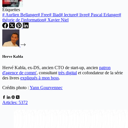
Étiquettes
#
Aurlien Bellanger
#
Free
#
Iliad
#
lecture
#
livre
#
Pascal Erlanger
#
théorie de l'information
#
Xavier Niel
Herve Kabla
Hervé Kabla, ex-DS, ancien CTO de start-up, ancien
patron
d'agence de comm'
, consultant
très digital
et cofondateur de la série
des livres
expliqués à mon boss
.
Crédits photo :
Yann Gourvennec
Articles: 5372