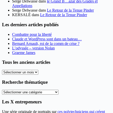
Serge Delwasse
dans
le Grand B…azar des Grades et
Appellations
Serge Delwasse
dans
Le Retour de la Tenue Pinder
KERSALÉ
dans
Le Retour de la Tenue Pinder
Les derniers articles publiés
Combattre pour la liberté
Claude et WordPress sont dans un bateau…
Bernard Arnault, roi de la comm de crise ?
L’odyssée – version Nolan
Graeme James
Tous les anciens articles
Tous
les
anciens
Recherche thématique
articles
Recherche
thématique
Les X entrepeneurs
Une série originale de portraits sur
ces polytechniciens qui créent