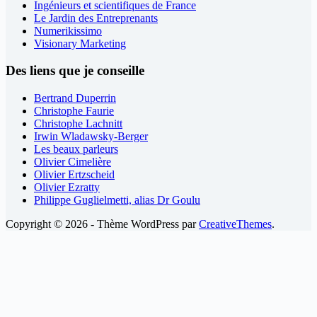
Ingénieurs et scientifiques de France
Le Jardin des Entreprenants
Numerikissimo
Visionary Marketing
Des liens que je conseille
Bertrand Duperrin
Christophe Faurie
Christophe Lachnitt
Irwin Wladawsky-Berger
Les beaux parleurs
Olivier Cimelière
Olivier Ertzscheid
Olivier Ezratty
Philippe Guglielmetti, alias Dr Goulu
Copyright © 2026 - Thème WordPress par
CreativeThemes
.