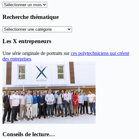
Tous
les
anciens
Recherche thématique
articles
Recherche
thématique
Les X entrepeneurs
Une série originale de portraits sur
ces polytechniciens qui créent
des entreprises
.
Conseils de lecture…