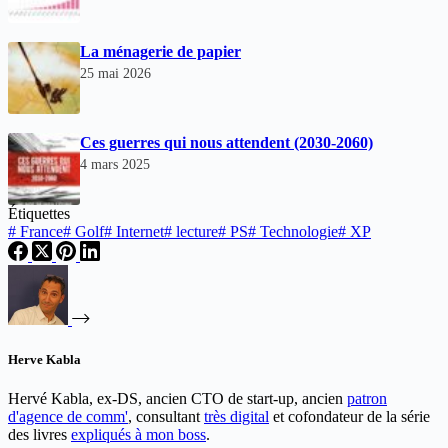
La ménagerie de papier
25 mai 2026
Ces guerres qui nous attendent (2030-2060)
4 mars 2025
Étiquettes
#
France
#
Golf
#
Internet
#
lecture
#
PS
#
Technologie
#
XP
Herve Kabla
Hervé Kabla, ex-DS, ancien CTO de start-up, ancien
patron
d'agence de comm'
, consultant
très digital
et cofondateur de la série
des livres
expliqués à mon boss
.