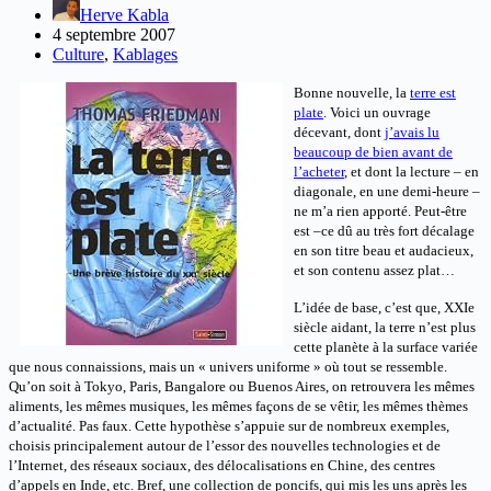
Herve Kabla
4 septembre 2007
Culture
,
Kablages
Bonne nouvelle, la
terre est
plate
. Voici un ouvrage
décevant, dont
j’avais lu
beaucoup de bien avant de
l’acheter
, et dont la lecture – en
diagonale, en une demi-heure –
ne m’a rien apporté. Peut-être
est –ce dû au très fort décalage
en son titre beau et audacieux,
et son contenu assez plat…
L’idée de base, c’est que, XXIe
siècle aidant, la terre n’est plus
cette planète à la surface variée
que nous connaissions, mais un « univers uniforme » où tout se ressemble.
Qu’on soit à Tokyo, Paris, Bangalore ou Buenos Aires, on retrouvera les mêmes
aliments, les mêmes musiques, les mêmes façons de se vêtir, les mêmes thèmes
d’actualité. Pas faux. Cette hypothèse s’appuie sur de nombreux exemples,
choisis principalement autour de l’essor des nouvelles technologies et de
l’Internet, des réseaux sociaux, des délocalisations en Chine, des centres
d’appels en Inde, etc. Bref, une collection de poncifs, qui mis les uns après les