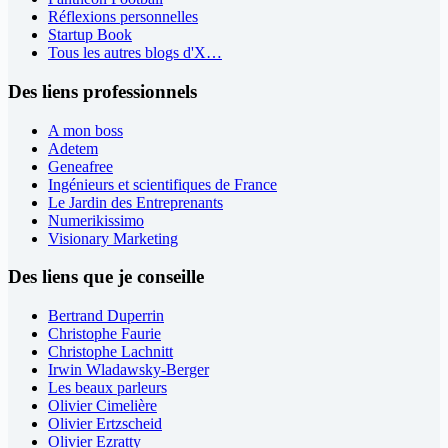
Réflexions personnelles
Startup Book
Tous les autres blogs d'X…
Des liens professionnels
A mon boss
Adetem
Geneafree
Ingénieurs et scientifiques de France
Le Jardin des Entreprenants
Numerikissimo
Visionary Marketing
Des liens que je conseille
Bertrand Duperrin
Christophe Faurie
Christophe Lachnitt
Irwin Wladawsky-Berger
Les beaux parleurs
Olivier Cimelière
Olivier Ertzscheid
Olivier Ezratty