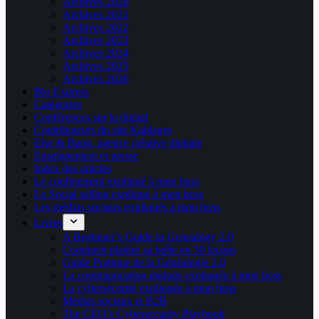
Archives 2020
Archives 2021
Archives 2022
Archives 2023
Archives 2024
Archives 2025
Archives 2026
Bio Express
Catégories
Conférences sur le digital
Contributeurs du site Kablages
Else & Bang, agence créative digitale
Enseignement et presse
Index des articles
Le confinement expliqué à mon boss
Le Social selling expliqué à mon boss
Les médias sociaux expliqués à mon boss
Livres
A Beginner’s Guide to Genealogy 2.0
Comment planter sa boîte en 50 leçons
Guide Pratique de la Généalogie 2.0
La communication digitale expliquée à mon boss
La cybersécurité expliquée à mon boss
Médias sociaux et B2B
The CEO’s Cybersecurity Playbook