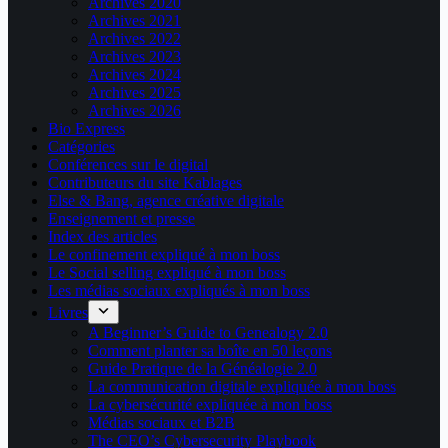
Archives 2020
Archives 2021
Archives 2022
Archives 2023
Archives 2024
Archives 2025
Archives 2026
Bio Express
Catégories
Conférences sur le digital
Contributeurs du site Kablages
Else & Bang, agence créative digitale
Enseignement et presse
Index des articles
Le confinement expliqué à mon boss
Le Social selling expliqué à mon boss
Les médias sociaux expliqués à mon boss
Livres
A Beginner’s Guide to Genealogy 2.0
Comment planter sa boîte en 50 leçons
Guide Pratique de la Généalogie 2.0
La communication digitale expliquée à mon boss
La cybersécurité expliquée à mon boss
Médias sociaux et B2B
The CEO’s Cybersecurity Playbook