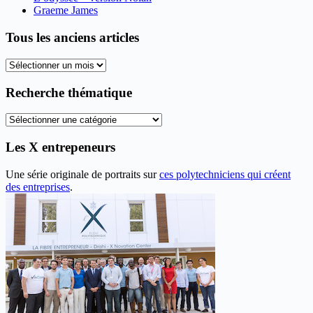
Graeme James
Tous les anciens articles
Tous
les
anciens
Recherche thématique
articles
Recherche
thématique
Les X entrepeneurs
Une série originale de portraits sur
ces polytechniciens qui créent
des entreprises
.