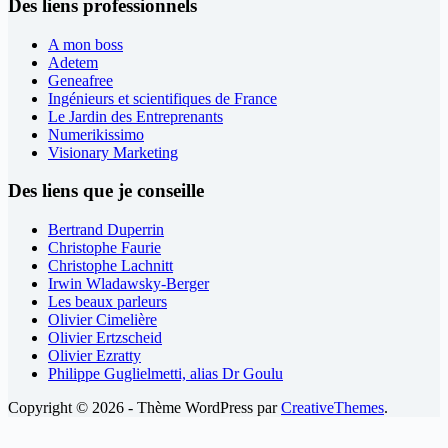
Des liens professionnels
A mon boss
Adetem
Geneafree
Ingénieurs et scientifiques de France
Le Jardin des Entreprenants
Numerikissimo
Visionary Marketing
Des liens que je conseille
Bertrand Duperrin
Christophe Faurie
Christophe Lachnitt
Irwin Wladawsky-Berger
Les beaux parleurs
Olivier Cimelière
Olivier Ertzscheid
Olivier Ezratty
Philippe Guglielmetti, alias Dr Goulu
Copyright © 2026 - Thème WordPress par
CreativeThemes
.