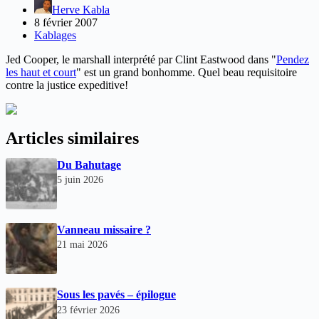
Herve Kabla
8 février 2007
Kablages
Jed Cooper, le marshall interprété par Clint Eastwood dans "
Pendez
les haut et court
" est un grand bonhomme. Quel beau requisitoire
contre la justice expeditive!
Articles similaires
Du Bahutage
5 juin 2026
Vanneau missaire ?
21 mai 2026
Sous les pavés – épilogue
23 février 2026