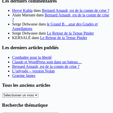
Les derniers commentaires
Herve Kabla
dans
Bernard Arnault, roi de la comm de crise ?
Alain Maruani
dans
Bernard Arnault, roi de la comm de crise
?
Serge Delwasse
dans
le Grand B…azar des Grades et
Appellations
Serge Delwasse
dans
Le Retour de la Tenue Pinder
KERSALÉ
dans
Le Retour de la Tenue Pinder
Les derniers articles publiés
Combattre pour la liberté
Claude et WordPress sont dans un bateau…
Bernard Arnault, roi de la comm de crise ?
L’odyssée – version Nolan
Graeme James
Tous les anciens articles
Tous
les
anciens
Recherche thématique
articles