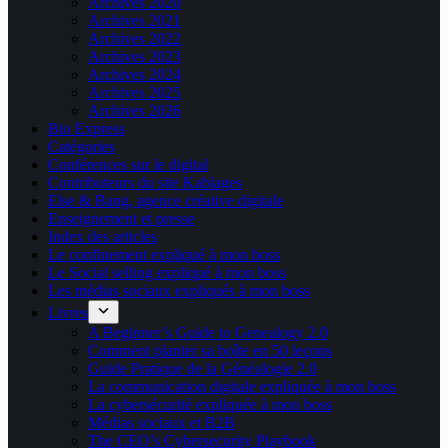
Archives 2020
Archives 2021
Archives 2022
Archives 2023
Archives 2024
Archives 2025
Archives 2026
Bio Express
Catégories
Conférences sur le digital
Contributeurs du site Kablages
Else & Bang, agence créative digitale
Enseignement et presse
Index des articles
Le confinement expliqué à mon boss
Le Social selling expliqué à mon boss
Les médias sociaux expliqués à mon boss
Livres
A Beginner’s Guide to Genealogy 2.0
Comment planter sa boîte en 50 leçons
Guide Pratique de la Généalogie 2.0
La communication digitale expliquée à mon boss
La cybersécurité expliquée à mon boss
Médias sociaux et B2B
The CEO’s Cybersecurity Playbook