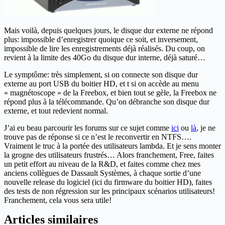
Mais voilà, depuis quelques jours, le disque dur externe ne répond
plus: impossible d’enregistrer quoique ce soit, et inversement,
impossible de lire les enregistrements déjà réalisés. Du coup, on
revient à la limite des 40Go du disque dur interne, déjà saturé…
Le symptôme: très simplement, si on connecte son disque dur
externe au port USB du boitier HD, et t si on accède au menu
« magnétoscope » de la Freebox, et bien tout se gèle, la Freebox ne
répond plus à la télécommande. Qu’on débranche son disque dur
externe, et tout redevient normal.
J’ai eu beau parcourir les forums sur ce sujet comme
ici
ou
là
, je ne
trouve pas de réponse si ce n’est le reconvertir en NTFS….
Vraiment le truc à la portée des utilisateurs lambda. Et je sens monter
la grogne des utilisateurs frustrés… Alors franchement, Free, faites
un petit effort au niveau de la R&D, et faites comme chez mes
anciens collègues de Dassault Systèmes, à chaque sortie d’une
nouvelle release du logiciel (ici du firmware du boitier HD), faites
des tests de non régression sur les principaux scénarios utilisateurs!
Franchement, cela vous sera utile!
Articles similaires