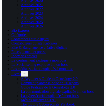
Archives 2020
Archives 2021
Archives 2022
Archives 2023
Archives 2024
Archives 2025
Archives 2026
Bio Express
Catégories
Conférences sur le digital
Contributeurs du site Kablages
Else & Bang, agence créative digitale
Enseignement et presse
Index des articles
Le confinement expliqué à mon boss
Le Social selling expliqué à mon boss
Les médias sociaux expliqués à mon boss
Livres
A Beginner’s Guide to Genealogy 2.0
Comment planter sa boîte en 50 leçons
Guide Pratique de la Généalogie 2.0
La communication digitale expliquée à mon boss
La cybersécurité expliquée à mon boss
Médias sociaux et B2B
The CEO’s Cybersecurity Playbook