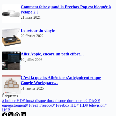
Comment faire quand la Freebox Pop est bloquée à
l’étape 2 ?
21 mars 2021
Le retour du vinyle
20 février 2022
Allez Apple, encore un petit effort…
10 juillet 2026
C’est là que les Athéniens s’atteignirent et que
Google Workspace…
31 janvier 2025
Étiquettes
#
boitier HD
#
box
#
disque dur
#
disque dur externe
#
DivX
#
enregistrement
#
Free
#
Freebox
#
Freebox HD
#
HD
#
télévision
#
USB