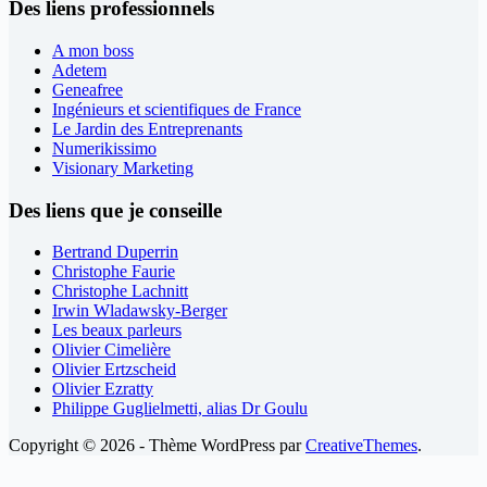
Des liens professionnels
A mon boss
Adetem
Geneafree
Ingénieurs et scientifiques de France
Le Jardin des Entreprenants
Numerikissimo
Visionary Marketing
Des liens que je conseille
Bertrand Duperrin
Christophe Faurie
Christophe Lachnitt
Irwin Wladawsky-Berger
Les beaux parleurs
Olivier Cimelière
Olivier Ertzscheid
Olivier Ezratty
Philippe Guglielmetti, alias Dr Goulu
Copyright © 2026 - Thème WordPress par
CreativeThemes
.