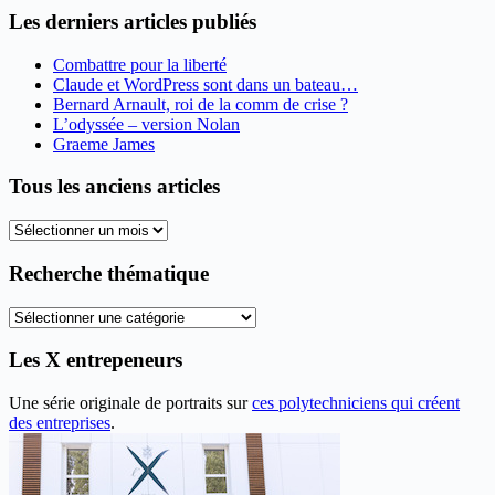
Les derniers articles publiés
Combattre pour la liberté
Claude et WordPress sont dans un bateau…
Bernard Arnault, roi de la comm de crise ?
L’odyssée – version Nolan
Graeme James
Tous les anciens articles
Tous
les
anciens
Recherche thématique
articles
Recherche
thématique
Les X entrepeneurs
Une série originale de portraits sur
ces polytechniciens qui créent
des entreprises
.