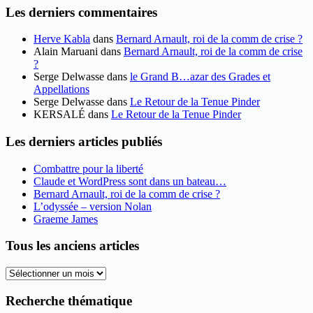
Les derniers commentaires
Herve Kabla
dans
Bernard Arnault, roi de la comm de crise ?
Alain Maruani
dans
Bernard Arnault, roi de la comm de crise
?
Serge Delwasse
dans
le Grand B…azar des Grades et
Appellations
Serge Delwasse
dans
Le Retour de la Tenue Pinder
KERSALÉ
dans
Le Retour de la Tenue Pinder
Les derniers articles publiés
Combattre pour la liberté
Claude et WordPress sont dans un bateau…
Bernard Arnault, roi de la comm de crise ?
L’odyssée – version Nolan
Graeme James
Tous les anciens articles
Tous
les
anciens
Recherche thématique
articles