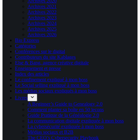
Archives 2020
Archives 2021
Archives 2022
Archives 2023
Archives 2024
Archives 2025
Archives 2026
Bio Express
Catégories
Conférences sur le digital
Contributeurs du site Kablages
Else & Bang, agence créative digitale
Enseignement et presse
Index des articles
Le confinement expliqué à mon boss
Le Social selling expliqué à mon boss
Les médias sociaux expliqués à mon boss
Livres
A Beginner’s Guide to Genealogy 2.0
Comment planter sa boîte en 50 leçons
Guide Pratique de la Généalogie 2.0
La communication digitale expliquée à mon boss
La cybersécurité expliquée à mon boss
Médias sociaux et B2B
The CEO’s Cybersecurity Playbook