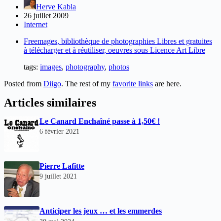
Herve Kabla
26 juillet 2009
Internet
Freemages, bibliothèque de photographies Libres et gratuites
à télécharger et à réutiliser, oeuvres sous Licence Art Libre
tags
:
images
,
photography
,
photos
Posted from
Diigo
. The rest of my
favorite links
are here.
Articles similaires
Le Canard Enchaîné passe à 1,50€ !
6 février 2021
Pierre Lafitte
9 juillet 2021
Anticiper les jeux … et les emmerdes