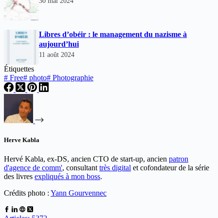
30 mai 2024
Libres d’obéir : le management du nazisme à
aujourd’hui
11 août 2024
Étiquettes
#
Free
#
photo
#
Photographie
Herve Kabla
Hervé Kabla, ex-DS, ancien CTO de start-up, ancien
patron
d'agence de comm'
, consultant
très digital
et cofondateur de la série
des livres
expliqués à mon boss
.
Crédits photo :
Yann Gourvennec