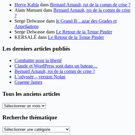
Herve Kabla
dans
Bernard Arnault, roi de la comm de crise ?
Alain Maruani
dans
Bernard Arnault, roi de la comm de crise
?
Serge Delwasse
dans
le Grand B…azar des Grades et
Appellations
Serge Delwasse
dans
Le Retour de la Tenue Pinder
KERSALÉ
dans
Le Retour de la Tenue Pinder
Les derniers articles publiés
Combattre pour la liberté
Claude et WordPress sont dans un bateau…
Bernard Arnault, roi de la comm de crise ?
L’odyssée – version Nolan
Graeme James
Tous les anciens articles
Tous
les
anciens
Recherche thématique
articles
Recherche
thématique