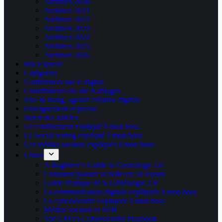
Archives 2020
Archives 2021
Archives 2022
Archives 2023
Archives 2024
Archives 2025
Archives 2026
Bio Express
Catégories
Conférences sur le digital
Contributeurs du site Kablages
Else & Bang, agence créative digitale
Enseignement et presse
Index des articles
Le confinement expliqué à mon boss
Le Social selling expliqué à mon boss
Les médias sociaux expliqués à mon boss
Livres
A Beginner’s Guide to Genealogy 2.0
Comment planter sa boîte en 50 leçons
Guide Pratique de la Généalogie 2.0
La communication digitale expliquée à mon boss
La cybersécurité expliquée à mon boss
Médias sociaux et B2B
The CEO’s Cybersecurity Playbook