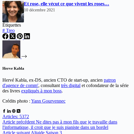
Et rose, elle vécut ce que vivent les roses…
10 décembre 2021
Étiquettes
#
Treo
Herve Kabla
Hervé Kabla, ex-DS, ancien CTO de start-up, ancien
patron
d'agence de comm'
, consultant
très digital
et cofondateur de la série
des livres
expliqués à mon boss
.
Crédits photo :
Yann Gourvennec
Articles: 5372
Article
précédent
Ne dites pas à mon fils que je travaille dans
l'informatique, il croit que je suis pianiste dans un bordel
Article
suivant
Altaide Saison 3