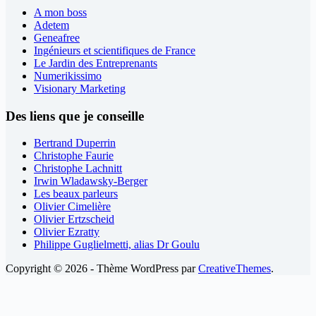
A mon boss
Adetem
Geneafree
Ingénieurs et scientifiques de France
Le Jardin des Entreprenants
Numerikissimo
Visionary Marketing
Des liens que je conseille
Bertrand Duperrin
Christophe Faurie
Christophe Lachnitt
Irwin Wladawsky-Berger
Les beaux parleurs
Olivier Cimelière
Olivier Ertzscheid
Olivier Ezratty
Philippe Guglielmetti, alias Dr Goulu
Copyright © 2026 - Thème WordPress par
CreativeThemes
.