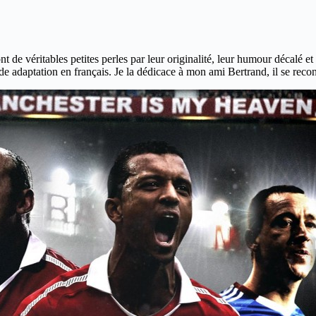
nt de véritables petites perles par leur originalité, leur humour décalé et
de adaptation en français. Je la dédicace à mon ami Bertrand, il se recon