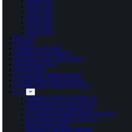
Archives 2020
Archives 2021
Archives 2022
Archives 2023
Archives 2024
Archives 2025
Archives 2026
Bio Express
Catégories
Conférences sur le digital
Contributeurs du site Kablages
Else & Bang, agence créative digitale
Enseignement et presse
Index des articles
Le confinement expliqué à mon boss
Le Social selling expliqué à mon boss
Les médias sociaux expliqués à mon boss
Livres
A Beginner’s Guide to Genealogy 2.0
Comment planter sa boîte en 50 leçons
Guide Pratique de la Généalogie 2.0
La communication digitale expliquée à mon boss
La cybersécurité expliquée à mon boss
Médias sociaux et B2B
The CEO’s Cybersecurity Playbook