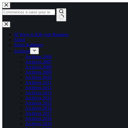
Passer
au
contenu
Aucun
résultat
50 Ways to Kill your Business
About
About Kablages
Archives
Archives 2006
Archives 2007
Archives 2008
Archives 2009
Archives 2010
Archives 2011
Archives 2012
Archives 2013
Archives 2014
Archives 2015
Archives 2016
Archives 2017
Archives 2018
Archives 2019