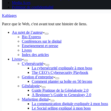
Media Aces
Politique de confidentialité
Kablages
Parce que le Web, c'est avant tout une histoire de liens.
Au sujet de l’auteur
Bio Express
Conférences sur le digital
Enseignement et presse
Livres
Index des articles
Livres
Cybersécurité
La cybersécurité expliquée à mon boss
The CEO’s Cybersecurity Playbook
Gestion d’entreprise
Comment planter sa boîte en 50 leçons
Généalogie
Guide Pratique de la Généalogie 2.0
A Beginner’s Guide to Genealogy 2.0
Marketing digital
La communication digitale expliquée à mon boss
Le Social selling expliqué à mon boss