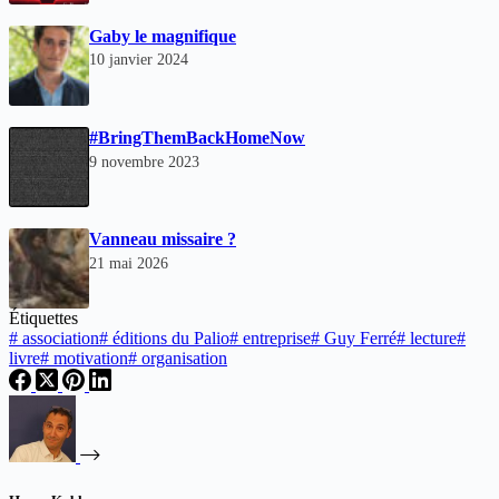
Gaby le magnifique
10 janvier 2024
#BringThemBackHomeNow
9 novembre 2023
Vanneau missaire ?
21 mai 2026
Étiquettes
#
association
#
éditions du Palio
#
entreprise
#
Guy Ferré
#
lecture
#
livre
#
motivation
#
organisation