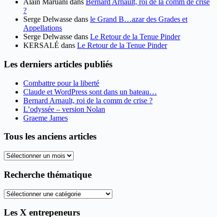
Alain Maruani
dans
Bernard Arnault, roi de la comm de crise
?
Serge Delwasse
dans
le Grand B…azar des Grades et
Appellations
Serge Delwasse
dans
Le Retour de la Tenue Pinder
KERSALÉ
dans
Le Retour de la Tenue Pinder
Les derniers articles publiés
Combattre pour la liberté
Claude et WordPress sont dans un bateau…
Bernard Arnault, roi de la comm de crise ?
L’odyssée – version Nolan
Graeme James
Tous les anciens articles
Tous
les
anciens
Recherche thématique
articles
Recherche
thématique
Les X entrepeneurs