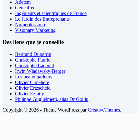
Adetem
Geneafree
Ingénieurs et scientifiques de France
Le Jardin des Entreprenants
Numerikissimo
Visionary Marketing
Des liens que je conseille
Bertrand Duperrin
Christophe Faurie
Christophe Lachnitt
Irwin Wladawsky-Berger
Les beaux parleurs
Olivier Cimelière
Olivier Ertzscheid
Olivier Ezratty
Philippe Guglielmetti, alias Dr Goulu
Copyright © 2026 - Thème WordPress par
CreativeThemes
.