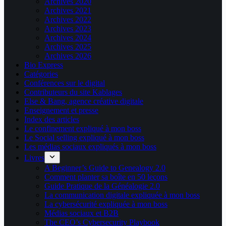
Archives 2020
Archives 2021
Archives 2022
Archives 2023
Archives 2024
Archives 2025
Archives 2026
Bio Express
Catégories
Conférences sur le digital
Contributeurs du site Kablages
Else & Bang, agence créative digitale
Enseignement et presse
Index des articles
Le confinement expliqué à mon boss
Le Social selling expliqué à mon boss
Les médias sociaux expliqués à mon boss
Livres
A Beginner’s Guide to Genealogy 2.0
Comment planter sa boîte en 50 leçons
Guide Pratique de la Généalogie 2.0
La communication digitale expliquée à mon boss
La cybersécurité expliquée à mon boss
Médias sociaux et B2B
The CEO’s Cybersecurity Playbook