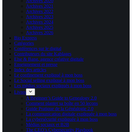
Archives 2020
Archives 2021
Archives 2022
Archives 2023
Archives 2024
Archives 2025
Archives 2026
Bio Express
Catégories
Conférences sur le digital
Contributeurs du site Kablages
Else & Bang, agence créative digitale
Enseignement et presse
Index des articles
Le confinement expliqué à mon boss
Le Social selling expliqué à mon boss
Les médias sociaux expliqués à mon boss
Livres
A Beginner’s Guide to Genealogy 2.0
Comment planter sa boîte en 50 leçons
Guide Pratique de la Généalogie 2.0
La communication digitale expliquée à mon boss
La cybersécurité expliquée à mon boss
Médias sociaux et B2B
The CEO’s Cybersecurity Playbook