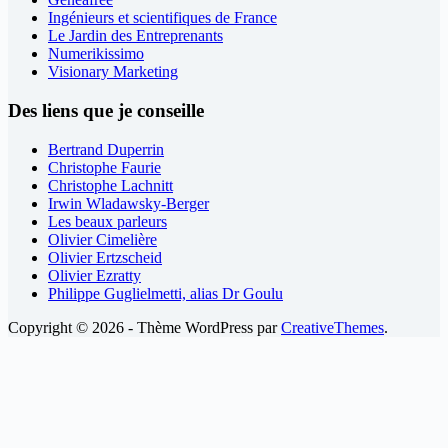
Ingénieurs et scientifiques de France
Le Jardin des Entreprenants
Numerikissimo
Visionary Marketing
Des liens que je conseille
Bertrand Duperrin
Christophe Faurie
Christophe Lachnitt
Irwin Wladawsky-Berger
Les beaux parleurs
Olivier Cimelière
Olivier Ertzscheid
Olivier Ezratty
Philippe Guglielmetti, alias Dr Goulu
Copyright © 2026 - Thème WordPress par
CreativeThemes
.