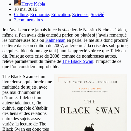
Herve Kabla
10 mai 2016
Culture
,
Economie
,
Education
,
Sciences
,
Société
2 commentaires
Je n’avais encore jamais lu ce best-seller de Nassim Nicholas Taleb,
même si j’en avais déjà entendu parler, ou plutôt si j’avais remarqué
les nombreuses fois ou
Kahneman
en parle. Je me suis donc procuré
ce livre dans son édition de 2007, antérieure à la crise des subrprime,
ce qui est bien dommage tant j’aurais apprécié voir ce que Taleb en
dit. Puisque cette crise de 2008, comme de nombreuses autres,
relève parfaitement du thème de
The Black Swan
: l’impact de ce
que l’on considère improbable.
The Black Swan est un
livre dense, qui aborde une
multitude de sujets, avec
pas mal d’humour et
d’ironie. Taleb est un
auteur talentueux, fin,
cultivé, capable d’établir
des liens et des relations
entre des sujets assez
variés: la lecture de The
Black Swan est donc très