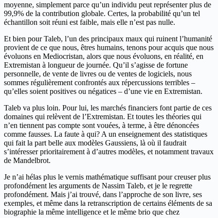
moyenne, simplement parce qu’un individu peut représenter plus de
99,9% de la contribution globale. Certes, la probabilité qu’un tel
échantillon soit réuni est faible, mais elle n’est pas nulle.
Et bien pour Taleb, l’un des principaux maux qui ruinent l’humanité
provient de ce que nous, êtres humains, tenons pour acquis que nous
évoluons en Mediocristan, alors que nous évoluons, en réalité, en
Extremistan à longueur de journée. Qu’il s’agisse de fortune
personnelle, de vente de livres ou de ventes de logiciels, nous
sommes régulièrement confrontés aux répercussions terribles –
qu’elles soient positives ou négatices – d’une vie en Extremistan.
Taleb va plus loin. Pour lui, les marchés financiers font partie de ces
domaines qui relèvent de l’Extremistan. Et toutes les théories qui
n’en tiennent pas compte sont vouées, à terme, à être dénoncées
comme fausses. La faute à qui? A un enseignement des statistiques
qui fait la part belle aux modèles Gaussiens, là où il faudrait
s’intéresser prioritairement à d’autres modèles, et notamment travaux
de Mandelbrot.
Je n’ai hélas plus le vernis mathématique suffisant pour creuser plus
profondément les arguments de Nassim Taleb, et je le regrette
profondément. Mais j’ai trouvé, dans l’approche de son livre, ses
exemples, et même dans la retranscription de certains éléments de sa
biographie la même intelligence et le même brio que chez