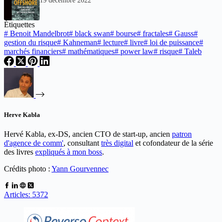
19 décembre 2022
Étiquettes
#
Benoit Mandelbrot
#
black swan
#
bourse
#
fractales
#
Gauss
#
gestion du risque
#
Kahneman
#
lecture
#
livre
#
loi de puissance
#
marchés financiers
#
mathématiques
#
power law
#
risque
#
Taleb
Herve Kabla
Hervé Kabla, ex-DS, ancien CTO de start-up, ancien
patron
d'agence de comm'
, consultant
très digital
et cofondateur de la série
des livres
expliqués à mon boss
.
Crédits photo :
Yann Gourvennec
Articles: 5372