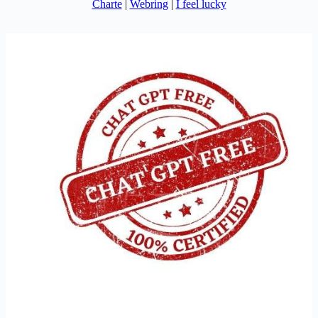
Charte
|
Webring
|
I feel lucky