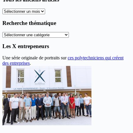
Tous
les
anciens
Recherche thématique
articles
Recherche
thématique
Les X entrepeneurs
Une série originale de portraits sur
ces polytechniciens qui créent
des entreprises
.