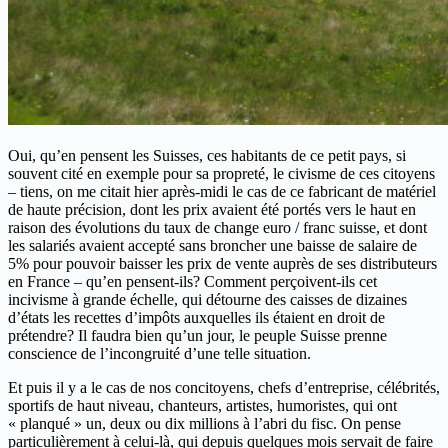
Oui, qu’en pensent les Suisses, ces habitants de ce petit pays, si
souvent cité en exemple pour sa propreté, le civisme de ces citoyens
– tiens, on me citait hier après-midi le cas de ce fabricant de matériel
de haute précision, dont les prix avaient été portés vers le haut en
raison des évolutions du taux de change euro / franc suisse, et dont
les salariés avaient accepté sans broncher une baisse de salaire de
5% pour pouvoir baisser les prix de vente auprès de ses distributeurs
en France – qu’en pensent-ils? Comment perçoivent-ils cet
incivisme à grande échelle, qui détourne des caisses de dizaines
d’états les recettes d’impôts auxquelles ils étaient en droit de
prétendre? Il faudra bien qu’un jour, le peuple Suisse prenne
conscience de l’incongruité d’une telle situation.
Et puis il y a le cas de nos concitoyens, chefs d’entreprise, célébrités,
sportifs de haut niveau, chanteurs, artistes, humoristes, qui ont
« planqué » un, deux ou dix millions à l’abri du fisc. On pense
particulièrement à celui-là, qui depuis quelques mois servait de faire