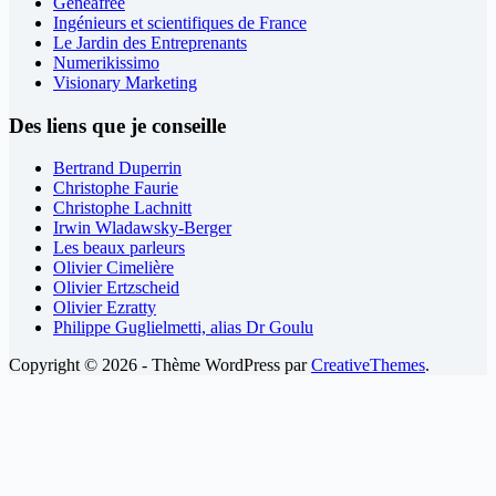
Geneafree
Ingénieurs et scientifiques de France
Le Jardin des Entreprenants
Numerikissimo
Visionary Marketing
Des liens que je conseille
Bertrand Duperrin
Christophe Faurie
Christophe Lachnitt
Irwin Wladawsky-Berger
Les beaux parleurs
Olivier Cimelière
Olivier Ertzscheid
Olivier Ezratty
Philippe Guglielmetti, alias Dr Goulu
Copyright © 2026 - Thème WordPress par
CreativeThemes
.