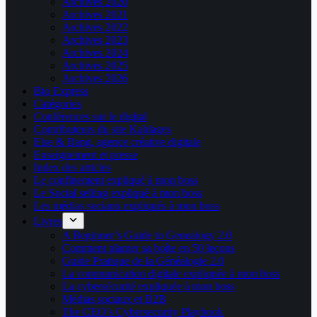
Archives 2020
Archives 2021
Archives 2022
Archives 2023
Archives 2024
Archives 2025
Archives 2026
Bio Express
Catégories
Conférences sur le digital
Contributeurs du site Kablages
Else & Bang, agence créative digitale
Enseignement et presse
Index des articles
Le confinement expliqué à mon boss
Le Social selling expliqué à mon boss
Les médias sociaux expliqués à mon boss
Livres
A Beginner’s Guide to Genealogy 2.0
Comment planter sa boîte en 50 leçons
Guide Pratique de la Généalogie 2.0
La communication digitale expliquée à mon boss
La cybersécurité expliquée à mon boss
Médias sociaux et B2B
The CEO’s Cybersecurity Playbook