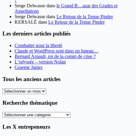
?
Serge Delwasse
dans
le Grand B…azar des Grades et
Appellations
Serge Delwasse
dans
Le Retour de la Tenue Pinder
KERSALÉ
dans
Le Retour de la Tenue Pinder
Les derniers articles publiés
Combattre pour la liberté
Claude et WordPress sont dans un bateau…
Bernard Arnault, roi de la comm de crise ?
L’odyssée – version Nolan
Graeme James
Tous les anciens articles
Tous
les
anciens
Recherche thématique
articles
Recherche
thématique
Les X entrepeneurs