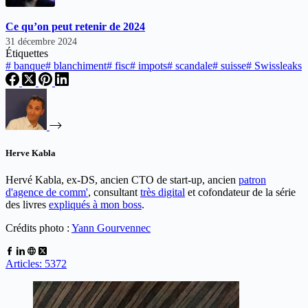
Ce qu’on peut retenir de 2024
31 décembre 2024
Étiquettes
#
banque
#
blanchiment
#
fisc
#
impots
#
scandale
#
suisse
#
Swissleaks
Herve Kabla
Hervé Kabla, ex-DS, ancien CTO de start-up, ancien
patron
d'agence de comm'
, consultant
très digital
et cofondateur de la série
des livres
expliqués à mon boss
.
Crédits photo :
Yann Gourvennec
Articles: 5372