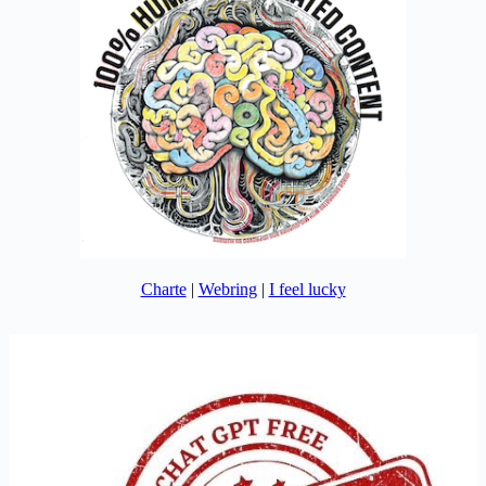
Charte
|
Webring
|
I feel lucky