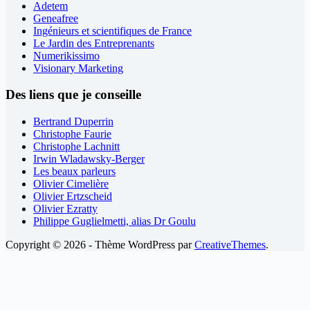
Adetem
Geneafree
Ingénieurs et scientifiques de France
Le Jardin des Entreprenants
Numerikissimo
Visionary Marketing
Des liens que je conseille
Bertrand Duperrin
Christophe Faurie
Christophe Lachnitt
Irwin Wladawsky-Berger
Les beaux parleurs
Olivier Cimelière
Olivier Ertzscheid
Olivier Ezratty
Philippe Guglielmetti, alias Dr Goulu
Copyright © 2026 - Thème WordPress par
CreativeThemes
.