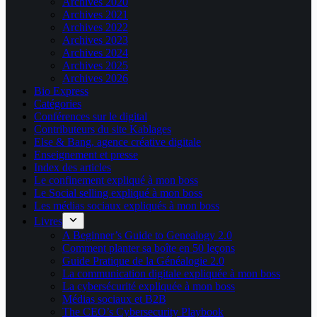
Archives 2020
Archives 2021
Archives 2022
Archives 2023
Archives 2024
Archives 2025
Archives 2026
Bio Express
Catégories
Conférences sur le digital
Contributeurs du site Kablages
Else & Bang, agence créative digitale
Enseignement et presse
Index des articles
Le confinement expliqué à mon boss
Le Social selling expliqué à mon boss
Les médias sociaux expliqués à mon boss
Livres
A Beginner’s Guide to Genealogy 2.0
Comment planter sa boîte en 50 leçons
Guide Pratique de la Généalogie 2.0
La communication digitale expliquée à mon boss
La cybersécurité expliquée à mon boss
Médias sociaux et B2B
The CEO’s Cybersecurity Playbook