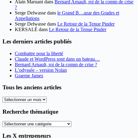
Alain Maruani
dans
Bernard Arnault, roi de la comm de crise
?
Serge Delwasse
dans
le Grand B…azar des Grades et
Appellations
Serge Delwasse
dans
Le Retour de la Tenue Pinder
KERSALÉ
dans
Le Retour de la Tenue Pinder
Les derniers articles publiés
Combattre pour la liberté
Claude et WordPress sont dans un bateau…
Bernard Arnault, roi de la comm de crise ?
L’odyssée – version Nolan
Graeme James
Tous les anciens articles
Tous
les
anciens
Recherche thématique
articles
Recherche
thématique
Les X entrepeneurs