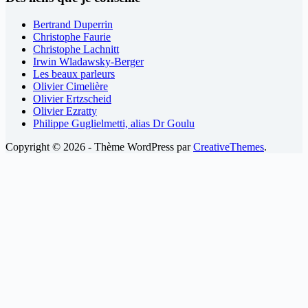
Bertrand Duperrin
Christophe Faurie
Christophe Lachnitt
Irwin Wladawsky-Berger
Les beaux parleurs
Olivier Cimelière
Olivier Ertzscheid
Olivier Ezratty
Philippe Guglielmetti, alias Dr Goulu
Copyright © 2026 - Thème WordPress par
CreativeThemes
.