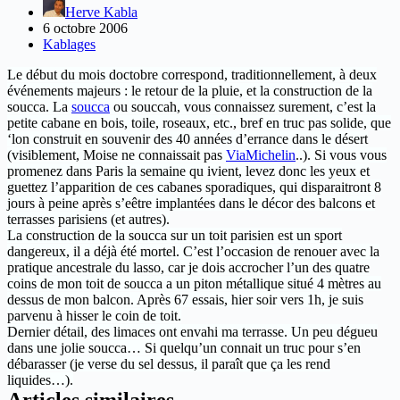
Herve Kabla
6 octobre 2006
Kablages
Le début du mois doctobre correspond, traditionnellement, à deux
événements majeurs : le retour de la pluie, et la construction de la
soucca. La
soucca
ou souccah, vous connaissez surement, c’est la
petite cabane en bois, toile, roseaux, etc., bref en truc pas solide, que
‘lon construit en souvenir des 40 années d’errance dans le désert
(visiblement, Moise ne connaissait pas
ViaMichelin
..). Si vous vous
promenez dans Paris la semaine qu ivient, levez donc les yeux et
guettez l’apparition de ces cabanes sporadiques, qui disparaitront 8
jours à peine après s’eêtre implantées dans le décor des balcons et
terrasses parisiens (et autres).
La construction de la soucca sur un toit parisien est un sport
dangereux, il a déjà été mortel. C’est l’occasion de renouer avec la
pratique ancestrale du lasso, car je dois accrocher l’un des quatre
coins de mon toit de soucca a un piton métallique situé 4 mètres au
dessus de mon balcon. Après 67 essais, hier soir vers 1h, je suis
parvenu à hisser le coin de toit.
Dernier détail, des limaces ont envahi ma terrasse. Un peu dégueu
dans une jolie soucca… Si quelqu’un connait un truc pour s’en
débarasser (je verse du sel dessus, il paraît que ça les rend
liquides…).
Articles similaires