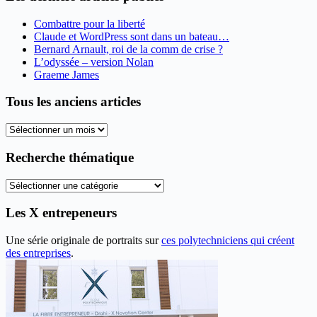
Combattre pour la liberté
Claude et WordPress sont dans un bateau…
Bernard Arnault, roi de la comm de crise ?
L’odyssée – version Nolan
Graeme James
Tous les anciens articles
Tous
les
anciens
Recherche thématique
articles
Recherche
thématique
Les X entrepeneurs
Une série originale de portraits sur
ces polytechniciens qui créent
des entreprises
.