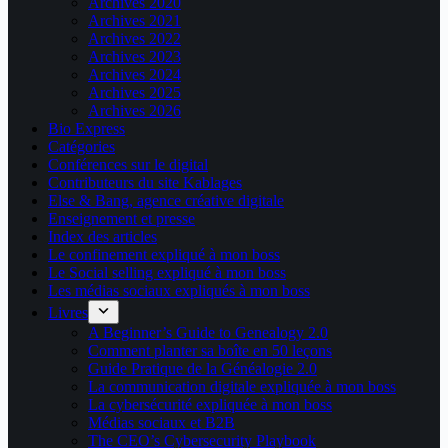
Archives 2020
Archives 2021
Archives 2022
Archives 2023
Archives 2024
Archives 2025
Archives 2026
Bio Express
Catégories
Conférences sur le digital
Contributeurs du site Kablages
Else & Bang, agence créative digitale
Enseignement et presse
Index des articles
Le confinement expliqué à mon boss
Le Social selling expliqué à mon boss
Les médias sociaux expliqués à mon boss
Livres
A Beginner’s Guide to Genealogy 2.0
Comment planter sa boîte en 50 leçons
Guide Pratique de la Généalogie 2.0
La communication digitale expliquée à mon boss
La cybersécurité expliquée à mon boss
Médias sociaux et B2B
The CEO’s Cybersecurity Playbook