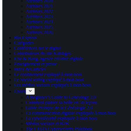
Archives 2020
Archives 2021
Archives 2022
Archives 2023
Archives 2024
Archives 2025
Archives 2026
Bio Express
Catégories
Conférences sur le digital
Contributeurs du site Kablages
Else & Bang, agence créative digitale
Enseignement et presse
Index des articles
Le confinement expliqué à mon boss
Le Social selling expliqué à mon boss
Les médias sociaux expliqués à mon boss
Livres
A Beginner’s Guide to Genealogy 2.0
Comment planter sa boîte en 50 leçons
Guide Pratique de la Généalogie 2.0
La communication digitale expliquée à mon boss
La cybersécurité expliquée à mon boss
Médias sociaux et B2B
The CEO’s Cybersecurity Playbook