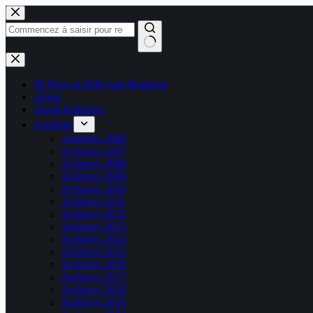
Passer
au
contenu
Aucun
résultat
50 Ways to Kill your Business
About
About Kablages
Archives
Archives 2006
Archives 2007
Archives 2008
Archives 2009
Archives 2010
Archives 2011
Archives 2012
Archives 2013
Archives 2014
Archives 2015
Archives 2016
Archives 2017
Archives 2018
Archives 2019