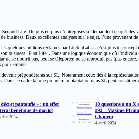
sur Second Life. De plus en plus d’entreprises se demandent ce qu’elles v
e de business. Deux excellentes analyses sur le sujet, l’une provenant d
e les quelques millions réclamés par LindenLabs – c’est plus le concept
e son business "First Life". Dans une logique économique où l’individu ch
r ne se nourrit pas, peut se téléporter, ne se reproduit pas (pas encore, 
s pour enfants.
devenir prépondérants sur SL. Notamment ceux liés à la représentation, 
s. Dans ce cadre là, une première implantation dans SL peut constituer u
 décret pantoufle » : un effet
10 questions à un X 
atéral bénéfique de mai 68
#92 – Maxime Pfrim
Ghanem
vrier 2024
4 avril 2024