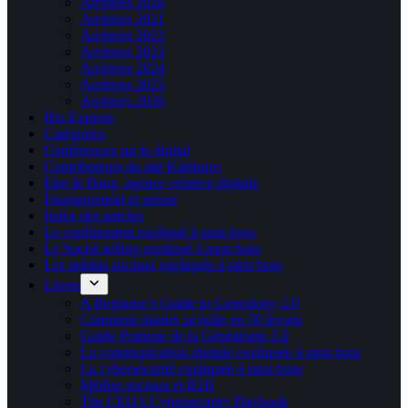
Archives 2020
Archives 2021
Archives 2022
Archives 2023
Archives 2024
Archives 2025
Archives 2026
Bio Express
Catégories
Conférences sur le digital
Contributeurs du site Kablages
Else & Bang, agence créative digitale
Enseignement et presse
Index des articles
Le confinement expliqué à mon boss
Le Social selling expliqué à mon boss
Les médias sociaux expliqués à mon boss
Livres
A Beginner’s Guide to Genealogy 2.0
Comment planter sa boîte en 50 leçons
Guide Pratique de la Généalogie 2.0
La communication digitale expliquée à mon boss
La cybersécurité expliquée à mon boss
Médias sociaux et B2B
The CEO’s Cybersecurity Playbook