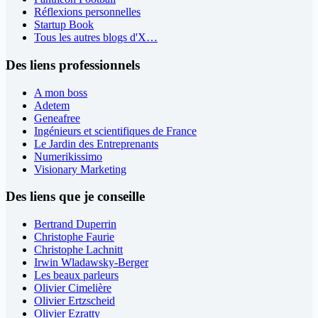
Réflexions personnelles
Startup Book
Tous les autres blogs d'X…
Des liens professionnels
A mon boss
Adetem
Geneafree
Ingénieurs et scientifiques de France
Le Jardin des Entreprenants
Numerikissimo
Visionary Marketing
Des liens que je conseille
Bertrand Duperrin
Christophe Faurie
Christophe Lachnitt
Irwin Wladawsky-Berger
Les beaux parleurs
Olivier Cimelière
Olivier Ertzscheid
Olivier Ezratty