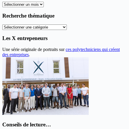
Tous
les
anciens
Recherche thématique
articles
Recherche
thématique
Les X entrepeneurs
Une série originale de portraits sur
ces polytechniciens qui créent
des entreprises
.
Conseils de lecture…