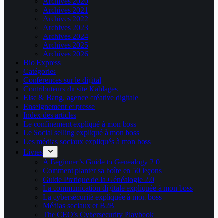
Archives 2020
Archives 2021
Archives 2022
Archives 2023
Archives 2024
Archives 2025
Archives 2026
Bio Express
Catégories
Conférences sur le digital
Contributeurs du site Kablages
Else & Bang, agence créative digitale
Enseignement et presse
Index des articles
Le confinement expliqué à mon boss
Le Social selling expliqué à mon boss
Les médias sociaux expliqués à mon boss
Livres
A Beginner’s Guide to Genealogy 2.0
Comment planter sa boîte en 50 leçons
Guide Pratique de la Généalogie 2.0
La communication digitale expliquée à mon boss
La cybersécurité expliquée à mon boss
Médias sociaux et B2B
The CEO’s Cybersecurity Playbook