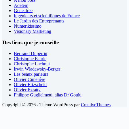
A mon boss
Adetem
Geneafree
Ingénieurs et scientifiques de France
Le Jardin des Entreprenants
Numerikissimo
Visionary Marketing
Des liens que je conseille
Bertrand Duperrin
Christophe Faurie
Christophe Lachnitt
Irwin Wladawsky-Berger
Les beaux parleurs
Olivier Cimelière
Olivier Ertzscheid
Olivier Ezratty
Philippe Guglielmetti, alias Dr Goulu
Copyright © 2026 - Thème WordPress par
CreativeThemes
.