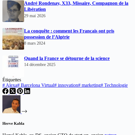
André Rondenay, X33, Missaire, Compagnon de la
Libération
29 mai 2026
La conquête : comment les Français ont pris
possession de l’Algérie
8 mars 2024
Quand la France se détourne de la science
14 décembre 2025
Étiquettes
#
Alexa
#
Barcelona Virtual
#
innovation
#
marketing
#
Technologie
Herve Kabla