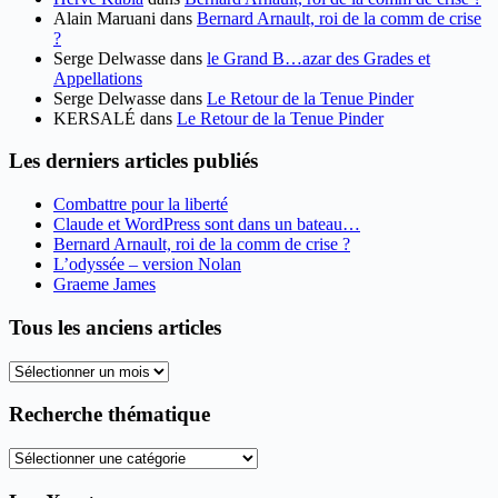
Alain Maruani
dans
Bernard Arnault, roi de la comm de crise
?
Serge Delwasse
dans
le Grand B…azar des Grades et
Appellations
Serge Delwasse
dans
Le Retour de la Tenue Pinder
KERSALÉ
dans
Le Retour de la Tenue Pinder
Les derniers articles publiés
Combattre pour la liberté
Claude et WordPress sont dans un bateau…
Bernard Arnault, roi de la comm de crise ?
L’odyssée – version Nolan
Graeme James
Tous les anciens articles
Tous
les
anciens
Recherche thématique
articles
Recherche
thématique