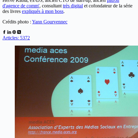
Hervé Kabla, ex-DS, ancien CTO de start-up, ancien
patron
d'agence de comm'
, consultant
très digital
et cofondateur de la série
des livres
expliqués à mon boss
.
Crédits photo :
Yann Gourvennec
Articles: 5372