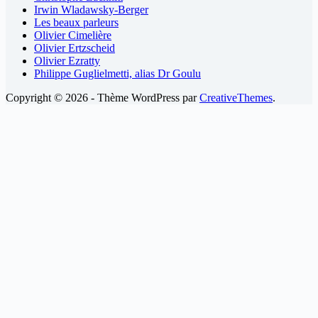
Irwin Wladawsky-Berger
Les beaux parleurs
Olivier Cimelière
Olivier Ertzscheid
Olivier Ezratty
Philippe Guglielmetti, alias Dr Goulu
Copyright © 2026 - Thème WordPress par
CreativeThemes
.