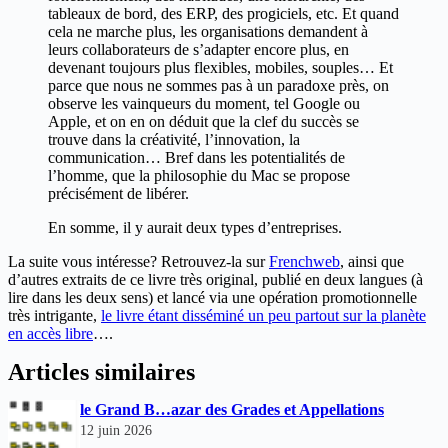
tableaux de bord, des ERP, des progiciels, etc. Et quand
cela ne marche plus, les organisa­tions demandent à
leurs collaborateurs de s’adapter encore plus, en
devenant toujours plus flexibles, mobiles, souples… Et
parce que nous ne sommes pas à un paradoxe près, on
observe les vainqueurs du moment, tel Google ou
Apple, et on en on déduit que la clef du succès se
trouve dans la créativité, l’innovation, la
communication… Bref dans les potentialités de
l’homme, que la philosophie du Mac se propose
précisément de libérer.
En somme, il y aurait deux types d’entreprises.
La suite vous intéresse? Retrouvez-la sur
Frenchweb
, ainsi que
d’autres extraits de ce livre très original, publié en deux langues (à
lire dans les deux sens) et lancé via une opération promotionnelle
très intrigante,
le livre étant disséminé un peu partout sur la planète
en accès libre
….
Articles similaires
le Grand B…azar des Grades et Appellations
12 juin 2026