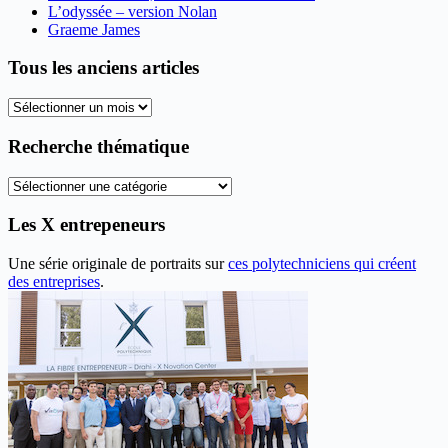
L’odyssée – version Nolan
Graeme James
Tous les anciens articles
Tous
les
anciens
Recherche thématique
articles
Recherche
thématique
Les X entrepeneurs
Une série originale de portraits sur
ces polytechniciens qui créent
des entreprises
.