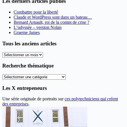
Les derniers articles publiés
Combattre pour la liberté
Claude et WordPress sont dans un bateau…
Bernard Arnault, roi de la comm de crise ?
L’odyssée – version Nolan
Graeme James
Tous les anciens articles
Tous
les
anciens
Recherche thématique
articles
Recherche
thématique
Les X entrepeneurs
Une série originale de portraits sur
ces polytechniciens qui créent
des entreprises
.