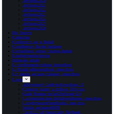
Archives 2020
Archives 2021
Archives 2022
Archives 2023
Archives 2024
Archives 2025
Archives 2026
Bio Express
Catégories
Conférences sur le digital
Contributeurs du site Kablages
Else & Bang, agence créative digitale
Enseignement et presse
Index des articles
Le confinement expliqué à mon boss
Le Social selling expliqué à mon boss
Les médias sociaux expliqués à mon boss
Livres
A Beginner’s Guide to Genealogy 2.0
Comment planter sa boîte en 50 leçons
Guide Pratique de la Généalogie 2.0
La communication digitale expliquée à mon boss
La cybersécurité expliquée à mon boss
Médias sociaux et B2B
The CEO’s Cybersecurity Playbook