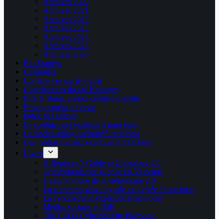
Archives 2020
Archives 2021
Archives 2022
Archives 2023
Archives 2024
Archives 2025
Archives 2026
Bio Express
Catégories
Conférences sur le digital
Contributeurs du site Kablages
Else & Bang, agence créative digitale
Enseignement et presse
Index des articles
Le confinement expliqué à mon boss
Le Social selling expliqué à mon boss
Les médias sociaux expliqués à mon boss
Livres
A Beginner’s Guide to Genealogy 2.0
Comment planter sa boîte en 50 leçons
Guide Pratique de la Généalogie 2.0
La communication digitale expliquée à mon boss
La cybersécurité expliquée à mon boss
Médias sociaux et B2B
The CEO’s Cybersecurity Playbook