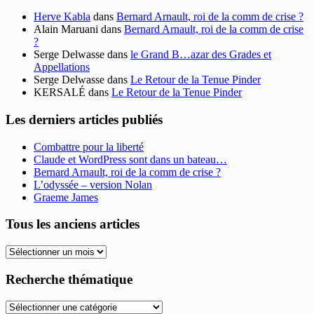
Herve Kabla
dans
Bernard Arnault, roi de la comm de crise ?
Alain Maruani
dans
Bernard Arnault, roi de la comm de crise
?
Serge Delwasse
dans
le Grand B…azar des Grades et
Appellations
Serge Delwasse
dans
Le Retour de la Tenue Pinder
KERSALÉ
dans
Le Retour de la Tenue Pinder
Les derniers articles publiés
Combattre pour la liberté
Claude et WordPress sont dans un bateau…
Bernard Arnault, roi de la comm de crise ?
L’odyssée – version Nolan
Graeme James
Tous les anciens articles
Tous
les
anciens
Recherche thématique
articles
Recherche