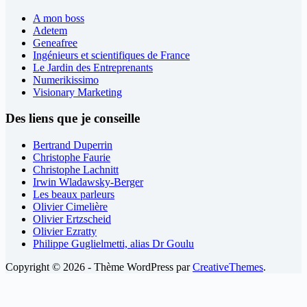
A mon boss
Adetem
Geneafree
Ingénieurs et scientifiques de France
Le Jardin des Entreprenants
Numerikissimo
Visionary Marketing
Des liens que je conseille
Bertrand Duperrin
Christophe Faurie
Christophe Lachnitt
Irwin Wladawsky-Berger
Les beaux parleurs
Olivier Cimelière
Olivier Ertzscheid
Olivier Ezratty
Philippe Guglielmetti, alias Dr Goulu
Copyright © 2026 - Thème WordPress par
CreativeThemes
.