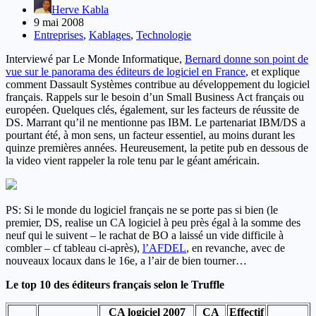
Herve Kabla
9 mai 2008
Entreprises
,
Kablages
,
Technologie
Interviewé par Le Monde Informatique,
Bernard donne son point de
vue sur le panorama des éditeurs de logiciel en France
, et explique
comment Dassault Systèmes contribue au développement du logiciel
français. Rappels sur le besoin d’un Small Business Act français ou
européen. Quelques clés, également, sur les facteurs de réussite de
DS. Marrant qu’il ne mentionne pas IBM. Le partenariat IBM/DS a
pourtant été, à mon sens, un facteur essentiel, au moins durant les
quinze premières années. Heureusement, la petite pub en dessous de
la video vient rappeler la role tenu par le géant américain.
PS: Si le monde du logiciel français ne se porte pas si bien (le
premier, DS, realise un CA logiciel à peu près égal à la somme des
neuf qui le suivent – le rachat de BO a laissé un vide difficile à
combler – cf tableau ci-après),
l’AFDEL
, en revanche, avec de
nouveaux locaux dans le 16e, a l’air de bien tourner…
Le top 10 des éditeurs français selon le Truffle
CA logiciel 2007
CA
Effectif