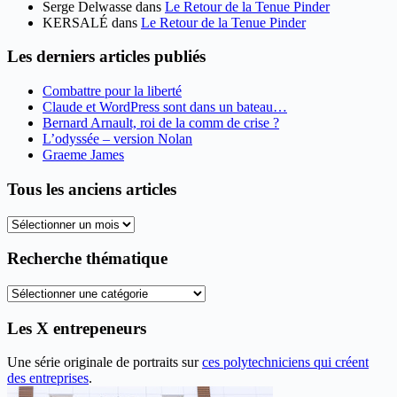
Serge Delwasse
dans
Le Retour de la Tenue Pinder
KERSALÉ
dans
Le Retour de la Tenue Pinder
Les derniers articles publiés
Combattre pour la liberté
Claude et WordPress sont dans un bateau…
Bernard Arnault, roi de la comm de crise ?
L’odyssée – version Nolan
Graeme James
Tous les anciens articles
Tous
les
anciens
Recherche thématique
articles
Recherche
thématique
Les X entrepeneurs
Une série originale de portraits sur
ces polytechniciens qui créent
des entreprises
.