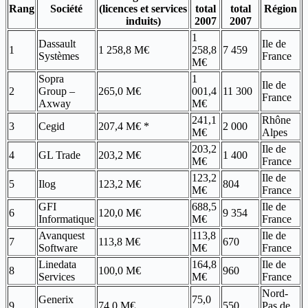
Rang
Société
(licences et services
total
total
Région
induits)
2007
2007
1
Dassault
Ile de
1
1 258,8 M€
258,8
7 459
Systèmes
France
M€
Sopra
1
Ile de
2
Group –
265,0 M€
001,4
11 300
France
Axway
M€
241,1
Rhône
3
Cegid
207,4 M€ *
2 000
M€
Alpes
203,2
Ile de
4
GL Trade
203,2 M€
1 400
M€
France
123,2
Ile de
5
Ilog
123,2 M€
804
M€
France
GFI
688,5
Ile de
6
120,0 M€
9 354
Informatique
M€
France
Avanquest
113,8
Ile de
7
113,8 M€
670
Software
M€
France
Linedata
164,8
Ile de
8
100,0 M€
960
Services
M€
France
Nord-
Generix
75,0
9
74,0 M€
550
Pas de