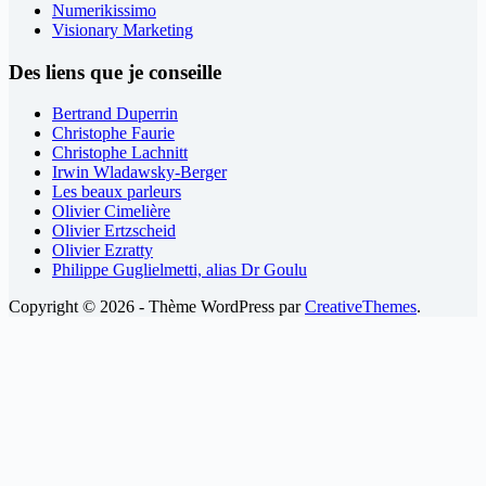
Numerikissimo
Visionary Marketing
Des liens que je conseille
Bertrand Duperrin
Christophe Faurie
Christophe Lachnitt
Irwin Wladawsky-Berger
Les beaux parleurs
Olivier Cimelière
Olivier Ertzscheid
Olivier Ezratty
Philippe Guglielmetti, alias Dr Goulu
Copyright © 2026 - Thème WordPress par
CreativeThemes
.