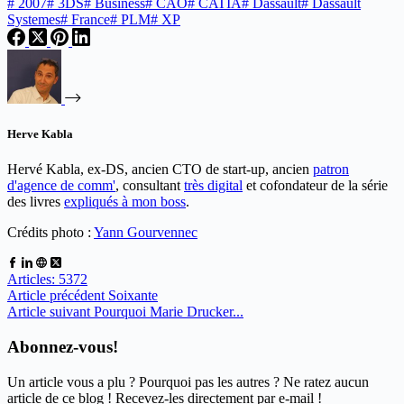
#
2007
#
3DS
#
Business
#
CAO
#
CATIA
#
Dassault
#
Dassault
Systemes
#
France
#
PLM
#
XP
Herve Kabla
Hervé Kabla, ex-DS, ancien CTO de start-up, ancien
patron
d'agence de comm'
, consultant
très digital
et cofondateur de la série
des livres
expliqués à mon boss
.
Crédits photo :
Yann Gourvennec
Articles: 5372
Article
précédent
Soixante
Article
suivant
Pourquoi Marie Drucker...
Abonnez-vous!
Un article vous a plu ? Pourquoi pas les autres ? Ne ratez aucun
article de ce blog ! Recevez-les directement par e-mail !