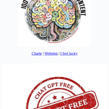
Charte
|
Webring
|
I feel lucky