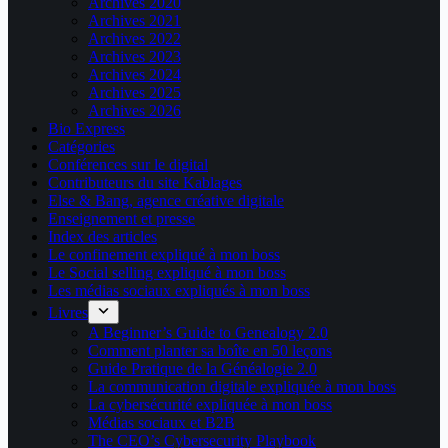
Archives 2020
Archives 2021
Archives 2022
Archives 2023
Archives 2024
Archives 2025
Archives 2026
Bio Express
Catégories
Conférences sur le digital
Contributeurs du site Kablages
Else & Bang, agence créative digitale
Enseignement et presse
Index des articles
Le confinement expliqué à mon boss
Le Social selling expliqué à mon boss
Les médias sociaux expliqués à mon boss
Livres
A Beginner’s Guide to Genealogy 2.0
Comment planter sa boîte en 50 leçons
Guide Pratique de la Généalogie 2.0
La communication digitale expliquée à mon boss
La cybersécurité expliquée à mon boss
Médias sociaux et B2B
The CEO’s Cybersecurity Playbook