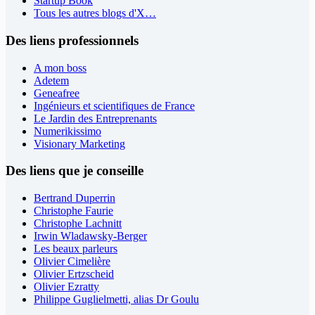
Startup Book
Tous les autres blogs d'X…
Des liens professionnels
A mon boss
Adetem
Geneafree
Ingénieurs et scientifiques de France
Le Jardin des Entreprenants
Numerikissimo
Visionary Marketing
Des liens que je conseille
Bertrand Duperrin
Christophe Faurie
Christophe Lachnitt
Irwin Wladawsky-Berger
Les beaux parleurs
Olivier Cimelière
Olivier Ertzscheid
Olivier Ezratty
Philippe Guglielmetti, alias Dr Goulu