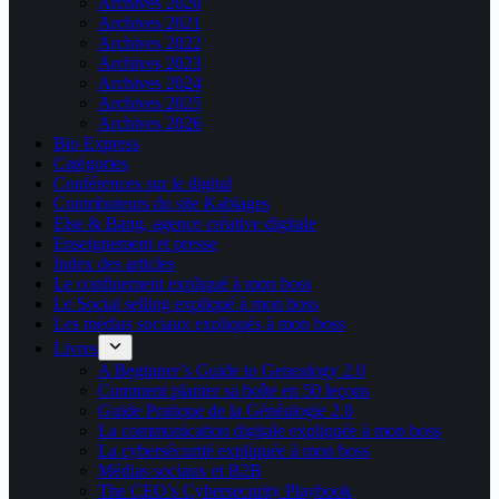
Archives 2020
Archives 2021
Archives 2022
Archives 2023
Archives 2024
Archives 2025
Archives 2026
Bio Express
Catégories
Conférences sur le digital
Contributeurs du site Kablages
Else & Bang, agence créative digitale
Enseignement et presse
Index des articles
Le confinement expliqué à mon boss
Le Social selling expliqué à mon boss
Les médias sociaux expliqués à mon boss
Livres
A Beginner’s Guide to Genealogy 2.0
Comment planter sa boîte en 50 leçons
Guide Pratique de la Généalogie 2.0
La communication digitale expliquée à mon boss
La cybersécurité expliquée à mon boss
Médias sociaux et B2B
The CEO’s Cybersecurity Playbook