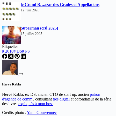
le Grand B…azar des Grades et Appellations
12 juin 2026
Superman (crû 2025)
15 juillet 2025
Étiquettes
#
2010
#
DS
#
PS
Herve Kabla
Hervé Kabla, ex-DS, ancien CTO de start-up, ancien
patron
d'agence de comm'
, consultant
très digital
et cofondateur de la série
des livres
expliqués à mon boss
.
Crédits photo :
Yann Gourvennec