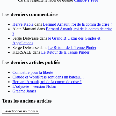
Ce site respecte le label de qualité
ChatGPT Free
Les derniers commentaires
Herve Kabla
dans
Bernard Arnault, roi de la comm de crise ?
Alain Maruani
dans
Bernard Arnault, roi de la comm de crise
?
Serge Delwasse
dans
le Grand B…azar des Grades et
Appellations
Serge Delwasse
dans
Le Retour de la Tenue Pinder
KERSALÉ
dans
Le Retour de la Tenue Pinder
Les derniers articles publiés
Combattre pour la liberté
Claude et WordPress sont dans un bateau…
Bernard Arnault, roi de la comm de crise ?
L’odyssée – version Nolan
Graeme James
Tous les anciens articles
Tous
les