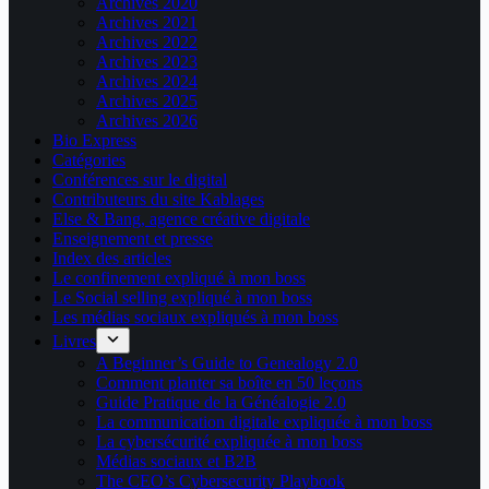
Archives 2020
Archives 2021
Archives 2022
Archives 2023
Archives 2024
Archives 2025
Archives 2026
Bio Express
Catégories
Conférences sur le digital
Contributeurs du site Kablages
Else & Bang, agence créative digitale
Enseignement et presse
Index des articles
Le confinement expliqué à mon boss
Le Social selling expliqué à mon boss
Les médias sociaux expliqués à mon boss
Livres
A Beginner’s Guide to Genealogy 2.0
Comment planter sa boîte en 50 leçons
Guide Pratique de la Généalogie 2.0
La communication digitale expliquée à mon boss
La cybersécurité expliquée à mon boss
Médias sociaux et B2B
The CEO’s Cybersecurity Playbook