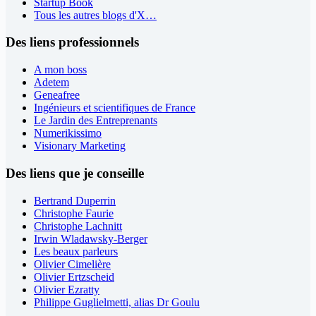
Startup Book
Tous les autres blogs d'X…
Des liens professionnels
A mon boss
Adetem
Geneafree
Ingénieurs et scientifiques de France
Le Jardin des Entreprenants
Numerikissimo
Visionary Marketing
Des liens que je conseille
Bertrand Duperrin
Christophe Faurie
Christophe Lachnitt
Irwin Wladawsky-Berger
Les beaux parleurs
Olivier Cimelière
Olivier Ertzscheid
Olivier Ezratty
Philippe Guglielmetti, alias Dr Goulu