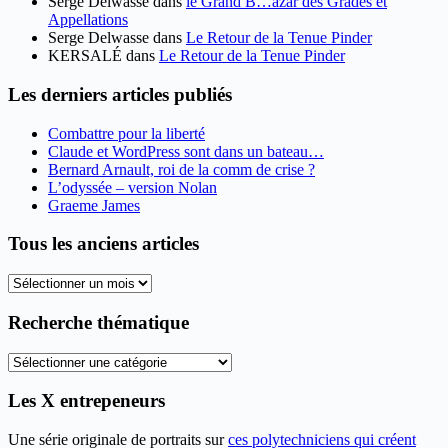
Serge Delwasse
dans
le Grand B…azar des Grades et
Appellations
Serge Delwasse
dans
Le Retour de la Tenue Pinder
KERSALÉ
dans
Le Retour de la Tenue Pinder
Les derniers articles publiés
Combattre pour la liberté
Claude et WordPress sont dans un bateau…
Bernard Arnault, roi de la comm de crise ?
L’odyssée – version Nolan
Graeme James
Tous les anciens articles
Tous
les
anciens
Recherche thématique
articles
Recherche
thématique
Les X entrepeneurs
Une série originale de portraits sur
ces polytechniciens qui créent